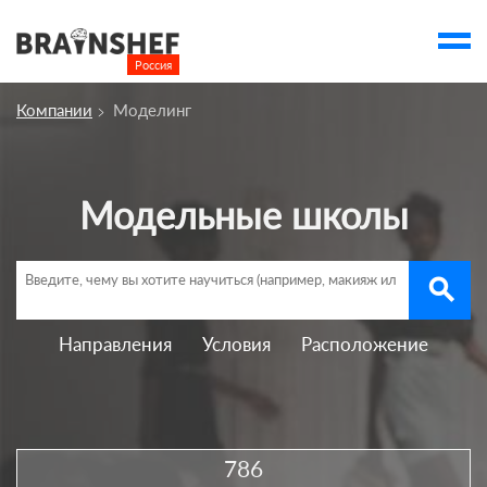
Россия

Выбор города
Компании
Моделинг
account_balance
Выбор компании
Курсы
Модельные школы
Компании
Профессии
search
Люди
Направления
Условия
Расположение
Ивенты
Статьи
Вузы
786
account_box