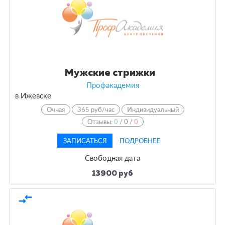
По оплате
По языку обучения
Мужские стрижки
Профакадемия
в Ижевске
Очная
365 руб/час
Индивидуальный
Отзывы:
0
/
0
/
0
ЗАПИСАТЬСЯ
ПОДРОБНЕЕ
Свободная дата
13900 руб
compare_arrows