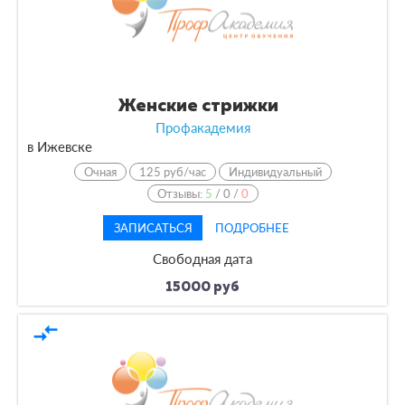
Женские стрижки
Профакадемия
в Ижевске
Очная
125 руб/час
Индивидуальный
Отзывы:
5
/
0
/
0
ЗАПИСАТЬСЯ
ПОДРОБНЕЕ
Свободная дата
15000 руб
compare_arrows