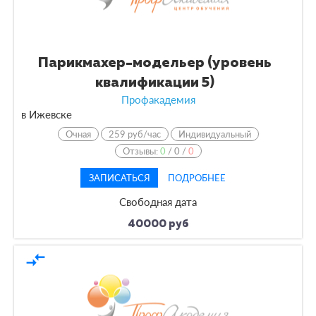
Парикмахер-модельер (уровень
квалификации 5)
Профакадемия
в Ижевске
Очная
259 руб/час
Индивидуальный
Отзывы:
0
/
0
/
0
ЗАПИСАТЬСЯ
ПОДРОБНЕЕ
Свободная дата
40000 руб
compare_arrows