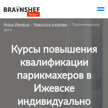
Ижевск

Выбор города
Курсы Ижевска
Красота и здоровье
Парикмахерское
Посмотреть по России
дело
account_balance
Выбор компании
Курсы повышения
Курсы Ижевска
Компании
квалификации
Профессии
парикмахеров в
Ивенты
Ижевске
Люди
account_box
индивидуально