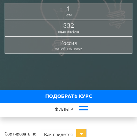
1
курс
332
средний руб/час
Россия
настройте по городу
ПОДОБРАТЬ КУРС
ФИЛЬТР
×
Креативное мышление
Сортировать по:
Как придется
По виду