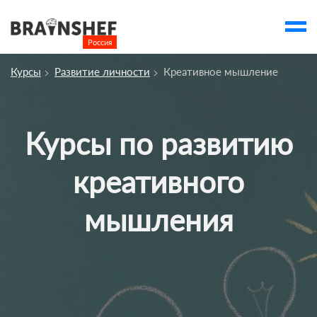
Россия

Выбор города
Курсы
Развитие личности
Креативное мышление
account_balance
Выбор компании
Курсы
Курсы по развитию
Компании
креативного
Профессии
Люди
мышления
Ивенты
Статьи
Вузы
account_box