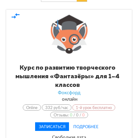
compare_arrows
По форме обучения
По кол-ву учеников
По оплате
По языку обучения
Курс по развитию творческого
мышления «Фантазёры» для 1–4
классов
Фоксфорд
онлайн
Online
332 руб/час
1-й урок бесплатно
Отзывы:
0
/
0
/
0
ЗАПИСАТЬСЯ
ПОДРОБНЕЕ
Свободная дата