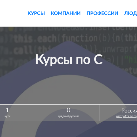
КУРСЫ
КОМПАНИИ
ПРОФЕССИИ
ЛЮД
Курсы по С
1
0
Росси
курс
средний руб/час
настройте по г