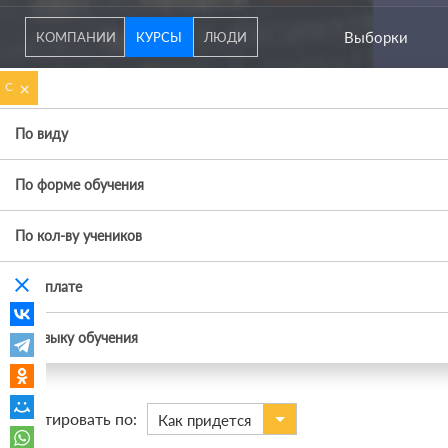
Выборки
КОМПАНИИ
КУРСЫ
ЛЮДИ
×
C
По виду
По форме обучения
По кол-ву учеников
clear
По оплате
По языку обучения
Сортировать по:
Как придется