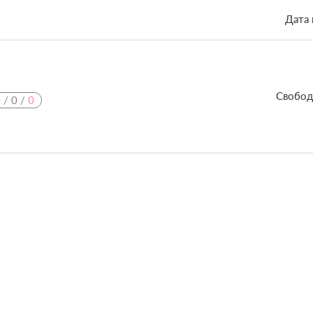
Дата 
Свобод
0
/
0
/
0