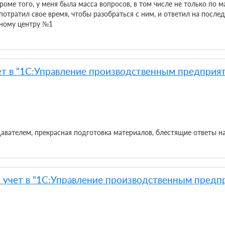
Кроме того, у меня была масса вопросов, в том числе не только по
 потратил свое время, чтобы разобраться с ним, и ответил на посл
бному центру №1
т в "1С:Управление производственным предприят
авателем, прекрасная подготовка материалов, блестящие ответы н
учет в "1С:Управление производственным предпр