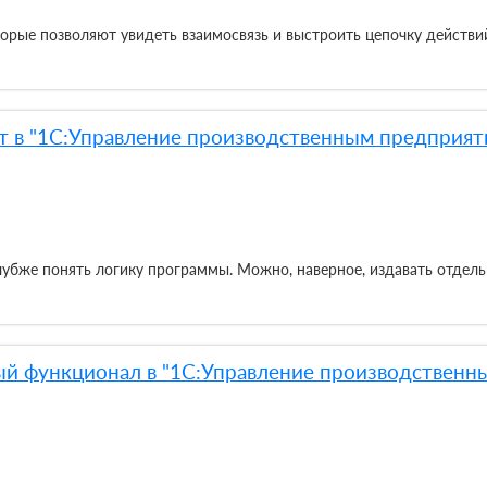
рые позволяют увидеть взаимосвязь и выстроить цепочку действий
 в "1С:Управление производственным предприяти
лубже понять логику программы. Можно, наверное, издавать отдель
ый функционал в "1С:Управление производственн