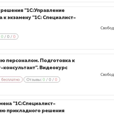
 решения "1С:Управление
а к экзамену "1С: Специалист-
Свобод
:
0
/
0
/
0
ию персоналом. Подготовка к
т-консультант". Видеокурс
Свобод
к бесплатно
Отзывы:
0
/
0
/
0
мена "1С:Специалист-
нию прикладного решения