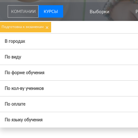
Выборки
КОМПАНИИ
КУРСЫ
×
Подготовка к экзаменам
В городах
По виду
По форме обучения
По кол-ву учеников
По оплате
По языку обучения