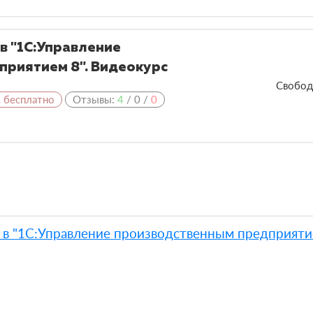
в "1С:Управление
риятием 8". Видеокурс
Свобод
к бесплатно
Отзывы:
4
/
0
/
0
в "1С:Управление производственным предприятие