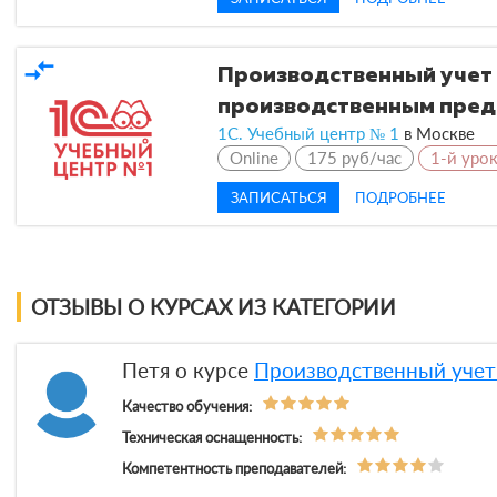
compare_arrows
Производственный учет 
производственным предп
1С. Учебный центр № 1
в
Москве
Online
175 руб/час
1-й уро
ЗАПИСАТЬСЯ
ПОДРОБНЕЕ
ОТЗЫВЫ О КУРСАХ ИЗ КАТЕГОРИИ
Петя о курсе
Производственный учет 
Качество обучения:
Техническая оснащенность:
Компетентность преподавателей: