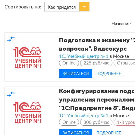
Сортировать по:
Как придется
Название
compare_arrows
Подготовка к экзамену "
вопросам". Видеокурс
1С. Учебный центр № 1
в
Москве
Online
225 руб/час
Отзывы
ЗАПИСАТЬСЯ
ПОДРОБНЕЕ
Конфигурирование подси
compare_arrows
управления персоналом
"1С:Предприятие 8". Ви
1С. Учебный центр № 1
в
Москве
Online
300 руб/час
1-й уро
ЗАПИСАТЬСЯ
ПОДРОБНЕЕ