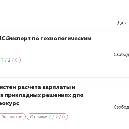
Дата 
1С:Эксперт по технологическим
Свобод
:
7
/
2
/
0
стем расчета зарплаты и
 в прикладных решениях для
деокурс
Свобод
к бесплатно
Отзывы:
2
/
2
/
0