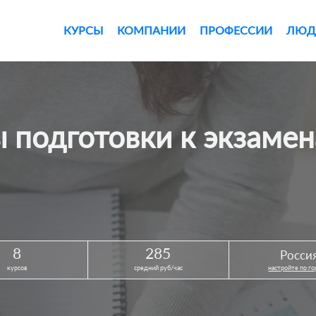
КУРСЫ
КОМПАНИИ
ПРОФЕССИИ
ЛЮД
ы подготовки к экзаме
8
285
Росси
курсов
средний руб/час
настройте по г