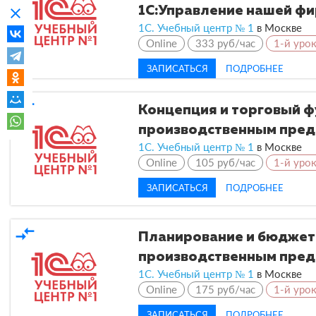
1С:Управление нашей фи
clear
1С. Учебный центр № 1
в
Москве
Online
333 руб/час
1-й уро
ЗАПИСАТЬСЯ
ПОДРОБНЕЕ
compare_arrows
Концепция и торговый ф
производственным предп
1С. Учебный центр № 1
в
Москве
Online
105 руб/час
1-й уро
ЗАПИСАТЬСЯ
ПОДРОБНЕЕ
compare_arrows
Планирование и бюджети
производственным предп
1С. Учебный центр № 1
в
Москве
Online
175 руб/час
1-й уро
ЗАПИСАТЬСЯ
ПОДРОБНЕЕ