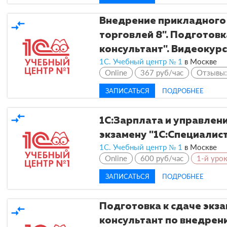
Внедрение прикладного
compare_arrows
торговлей 8". Подготовк
консультант". Видеокурс
1С. Учебный центр № 1
в
Москве
Online
367 руб/час
Отзывы
ЗАПИСАТЬСЯ
ПОДРОБНЕЕ
compare_arrows
1С:Зарплата и управлен
экзамену "1С:Специалис
1С. Учебный центр № 1
в
Москве
Online
600 руб/час
1-й уро
ЗАПИСАТЬСЯ
ПОДРОБНЕЕ
Подготовка к сдаче экза
compare_arrows
консультант по внедре