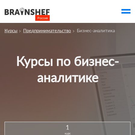
Россия

Выбор города
Курсы
Предпринимательство
Бизнес-аналитика
account_balance
Выбор компании
Курсы
Курсы по бизнес-
Компании
аналитике
Профессии
Люди
Ивенты
Статьи
Вузы
1
account_box
курс