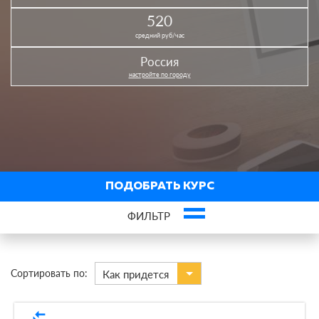
520
средний руб/час
Россия
настройте по городу
ПОДОБРАТЬ КУРС
ФИЛЬТР
×
Бизнес-аналитика
Сортировать по:
Как придется
В городах
compare_arrows
По виду