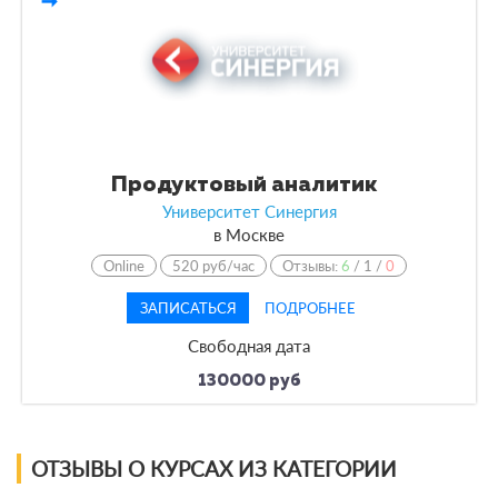
По форме обучения
По кол-ву учеников
По оплате
Продуктовый аналитик
Университет Синергия
По языку обучения
в
Москве
Online
520 руб/час
Отзывы:
6
/
1
/
0
ЗАПИСАТЬСЯ
ПОДРОБНЕЕ
Свободная дата
130000 руб
ОТЗЫВЫ О КУРСАХ ИЗ КАТЕГОРИИ