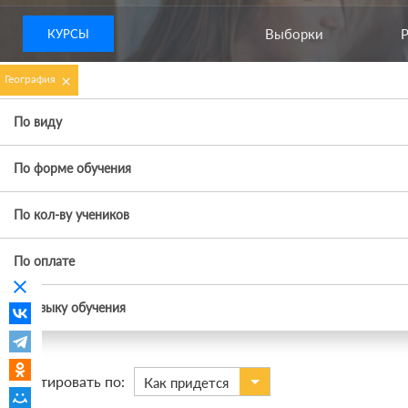
Выборки
КУРСЫ
×
География
По виду
По форме обучения
По кол-ву учеников
По оплате
clear
По языку обучения
Сортировать по:
Как придется