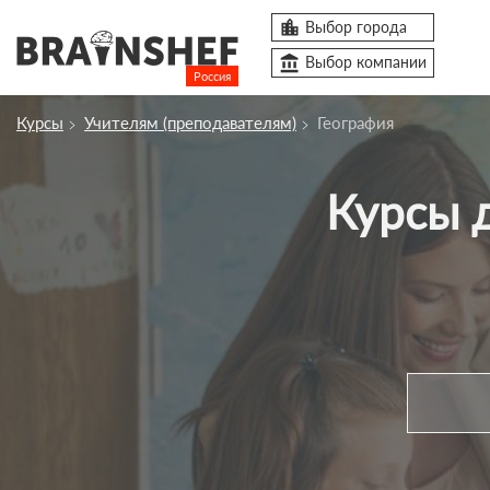

Выбор города
account_balance
Выбор компании
Россия
Курсы
Учителям (преподавателям)
География
Курсы
Компании
Курсы
Профессии
Люди
Ивенты
Статьи
Вузы
account_box