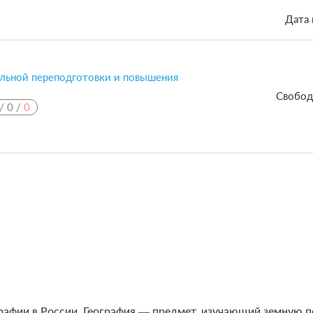
Дата 
льной переподготовки и повышения
Свобод
/
0
/
0
рафии в России. География ― предмет, изучающий земную п