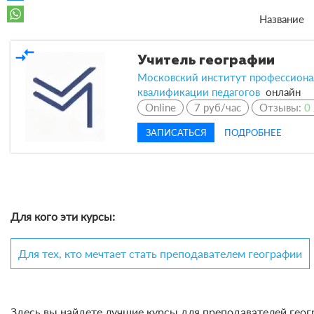
Название
compare_arrows
Учитель географии
Московский институт профессиона
квалификации педагогов
онлайн
Online
7 руб/час
Отзывы:
0
ЗАПИСАТЬСЯ
ПОДРОБНЕЕ
Для кого эти курсы:
Для тех, кто мечтает стать преподавателем географии
Здесь вы найдете лучшие курсы для преподавателей геог