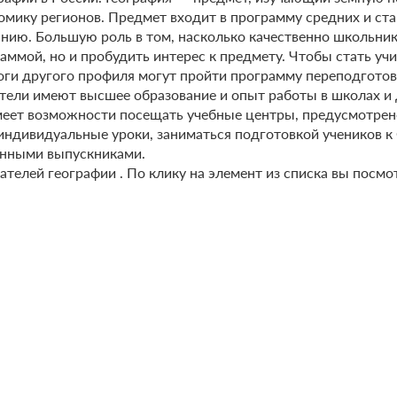
номику регионов. Предмет входит в программу средних и с
нию. Большую роль в том, насколько качественно школьники
аммой, но и пробудить интерес к предмету. Чтобы стать уч
гоги другого профиля могут пройти программу переподгото
ватели имеют высшее образование и опыт работы в школах 
имеет возможности посещать учебные центры, предусмотрен
 индивидуальные уроки, заниматься подготовкой учеников к
санными выпускниками.
вателей географии . По клику на элемент из списка вы пос