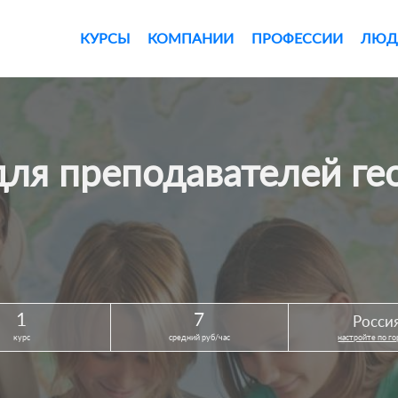
КУРСЫ
КОМПАНИИ
ПРОФЕССИИ
ЛЮД
 для преподавателей г
1
7
Росси
курс
средний руб/час
настройте по г