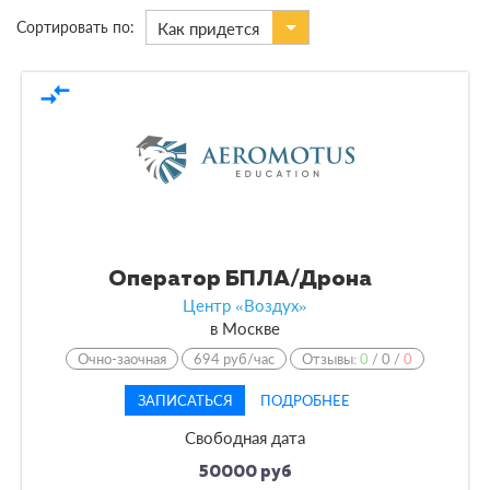
Сортировать по:
Как придется
В городах
compare_arrows
По виду
По форме обучения
По кол-ву учеников
По оплате
Оператор БПЛА/Дрона
Центр «Воздух»
По языку обучения
в
Москве
Очно-заочная
694 руб/час
Отзывы:
0
/
0
/
0
ЗАПИСАТЬСЯ
ПОДРОБНЕЕ
Свободная дата
50000 руб