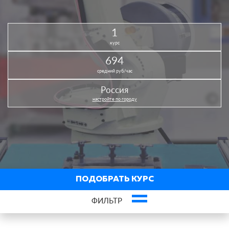
1
курс
694
средний руб/час
Россия
настройте по городу
ПОДОБРАТЬ КУРС
ФИЛЬТР
×
Мехатроника и робототехника