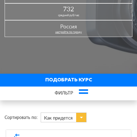
732
средний руб/час
Россия
настройте по городу
ПОДОБРАТЬ КУРС
ФИЛЬТР
×
Видеосъемка
Сортировать по:
Как придется
В городах
compare_arrows
По виду