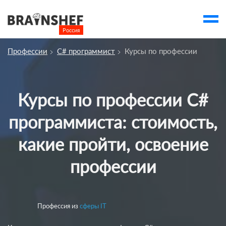
Россия

Выбор города
Профессии
C# программист
Курсы по профессии
account_balance
Выбор компании
Курсы
Курсы по профессии C#
Компании
программиста: стоимость,
Профессии
какие пройти, освоение
Люди
профессии
Ивенты
Статьи
Вузы
Профессия из
сферы IT
account_box