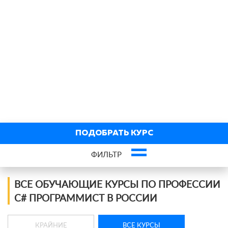
ПОДОБРАТЬ КУРС
ФИЛЬТР
Фильтр курсов по профессии
ВСЕ ОБУЧАЮЩИЕ КУРСЫ ПО ПРОФЕССИИ
C# ПРОГРАММИСТ В РОССИИ
×
Очно-заочные
КРАЙНИЕ
ВСЕ КУРСЫ
По виду