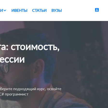
account_box
И
ИВЕНТЫ
СТАТЬИ
ВУЗЫ
фессии
берите подходящий курс, освойте
 C# программист