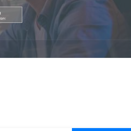
я
ороду