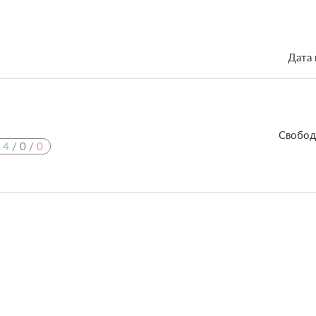
Дата 
Свобод
:
4
/
0
/
0