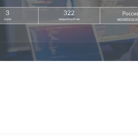
3
322
Росси
курса
средний руб/час
настройте по г