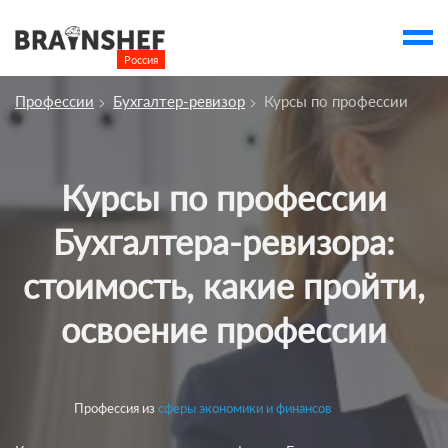
Россия

Выбор города
Профессии
Бухгалтер-ревизор
Курсы по профессии
account_balance
Выбор компании
Курсы
Курсы по профессии
Компании
Бухгалтера-ревизора:
Профессии
стоимость, какие пройти,
Люди
освоение профессии
Ивенты
Статьи
Вузы
Профессия из
сферы экономики и финансов
account_box