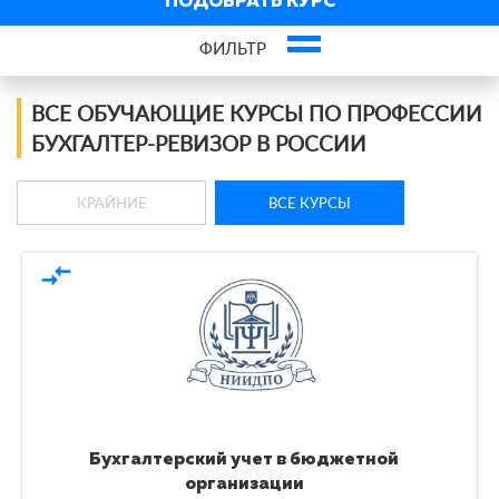
ПОДОБРАТЬ КУРС
ФИЛЬТР
Фильтр курсов по профессии
ВСЕ ОБУЧАЮЩИЕ КУРСЫ ПО ПРОФЕССИИ
БУХГАЛТЕР-РЕВИЗОР В РОССИИ
×
Программы переподготовки
КРАЙНИЕ
ВСЕ КУРСЫ
По форме обучения
По кол-ву учеников
compare_arrows
По оплате
По языку обучения
Бухгалтерский учет в бюджетной
организации