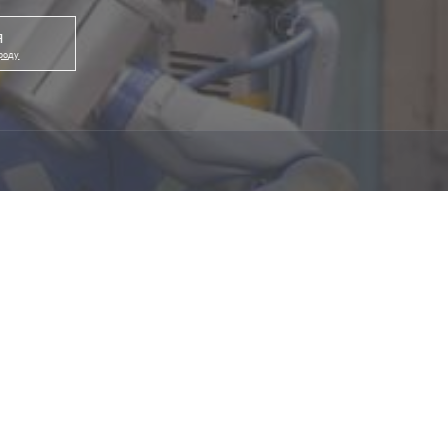
я
ороду