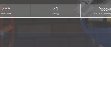
786
71
Росси
компаний
город
настройте по г