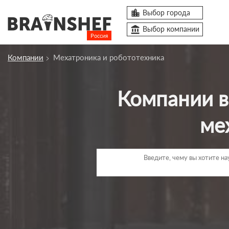

Выбор города
account_balance
Выбор компании
Россия
Компании
Мехатроника и робототехника
Курсы
Компании
Компании в сфере подготовки специалистов по
Профессии
ме
Люди
Ивенты
Статьи
Вузы
account_box