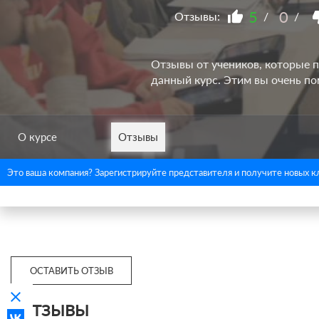
5
0
Отзывы:
/
/
Отзывы от учеников, которые п
данный курс. Этим вы очень п
О курсе
Отзывы
Это ваша компания? Зарегистрируйте представителя и получите новых к
ОСТАВИТЬ ОТЗЫВ
clear
ОТЗЫВЫ