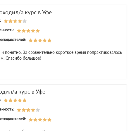
оходил/а курс в Уфе
:
енность:
реподавателей:
 и понятно. За сравнительно короткое время попрактиковалась
ям. Спасибо большое!
одил/а курс в Уфе
:
енность:
реподавателей: