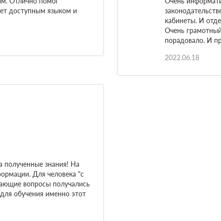
м. Отлично помог
Очень информати
яет доступным языком и
законодательств
кабинеты. И отд
Очень грамотный
порадовало. И пр
2022.06.18
а полученные знания! На
ормации. Для человека "с
икающие вопросы получались
 для обучения именно этот