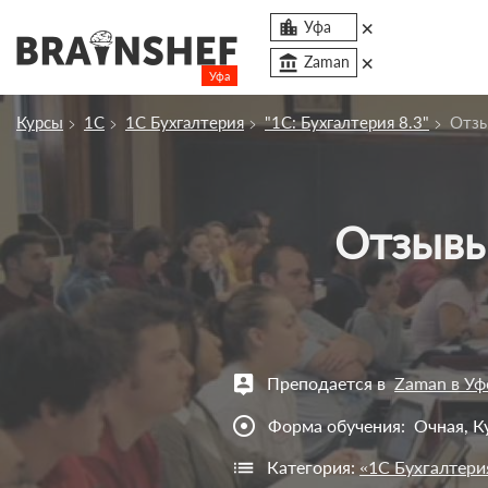
×

Уфа
×
account_balance
Zaman
Уфа
Посмотреть по России
Курсы
1С
1С Бухгалтерия
"1С: Бухгалтерия 8.3"
Отз
Сбросить компанию
О компании
Отзывы о курсе "1С: Бухгалтерия 8.3" в
Курсы
Профессии
Отзывы
Контакты
Преподается в
Zaman в Уф
Вузы
adjust
Форма обучения:
Очная, К
Категория:
«1С Бухгалтери