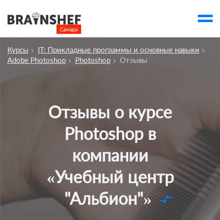
Самара

Выбор города
Курсы
IT: Прикладные программы и основные навыки
Посмотреть по России
Adobe Photoshop
Photoshop
Отзывы
account_balance
Выбор компании
Сбросить компанию
Отзывы о курсе
О компании
Photoshop в
Курсы
компании
Профессии
«Учебный центр
Отзывы
Контакты
"Альбион"»
compare_arrows
Вузы