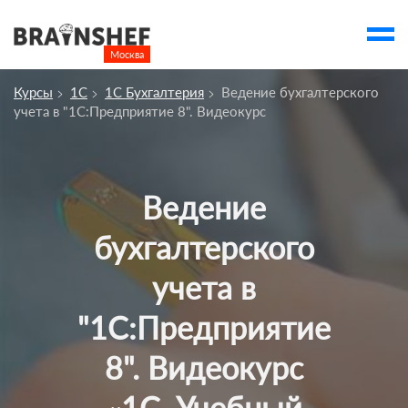
Москва

Выбор города
Курсы
1С
1С Бухгалтерия
Ведение бухгалтерского
Посмотреть по России
учета в "1С:Предприятие 8". Видеокурс
account_balance
Выбор компании
Сбросить компанию
Ведение
О компании
бухгалтерского
Курсы
учета в
Профессии
"1С:Предприятие
Отзывы
Контакты
8". Видеокурс
Вузы
«1С. Учебный