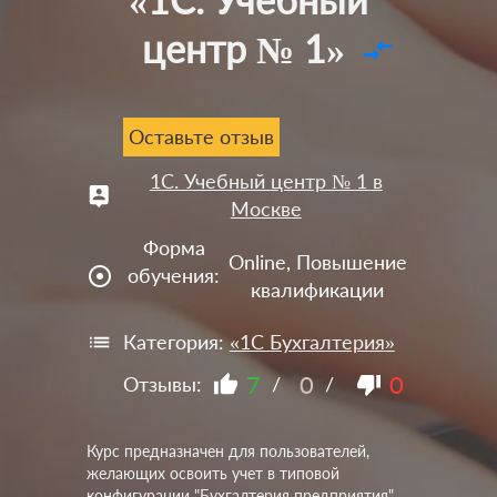
центр № 1»
compare_arrows
Оставьте отзыв
1С. Учебный центр № 1 в
Москве
Форма
Online, Повышение
adjust
обучения:
квалификации
Категория:
«1С Бухгалтерия»
7
0
0
Отзывы:
/
/
Курс предназначен для пользователей,
желающих освоить учет в типовой
конфигурации "Бухгалтерия предприятия"