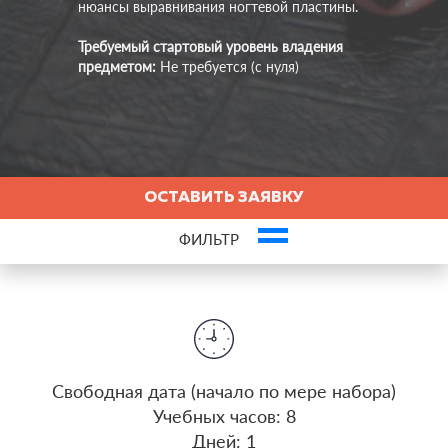
нюансы выравнивания ногтевой пластины.
Требуемый стартовый уровень владения
предметом:
Не требуется (с нуля)
ОСТАВИТЬ ЗАЯВКУ
ФИЛЬТР
insert_emoticon
Оставьте заявку и пройдите первый урок бесплатно!
Это ваша компания? Зарегистрируйте представителя и получите новых
клиентов
Cвободная дата (начало по мере набора)
Учебных часов: 8
Дней: 1