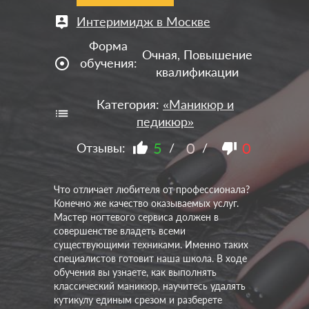
Интеримидж в Москве
Форма
Очная, Повышение
adjust
обучения:
квалификации
Категория:
«Маникюр и
педикюр»
5
0
0
Отзывы:
/
/
Что отличает любителя от профессионала?
Конечно же качество оказываемых услуг.
Мастер ногтевого сервиса должен в
совершенстве владеть всеми
существующими техниками. Именно таких
специалистов готовит наша школа. В ходе
обучения вы узнаете, как выполнять
классический маникюр, научитесь удалять
кутикулу единым срезом и разберете