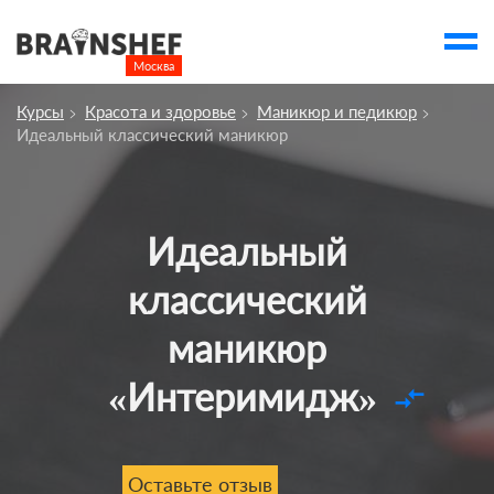
Москва

Выбор города
Курсы
Красота и здоровье
Маникюр и педикюр
Посмотреть по России
Идеальный классический маникюр
account_balance
Выбор компании
Сбросить компанию
Идеальный
О компании
классический
Курсы
маникюр
Профессии
«Интеримидж»
Отзывы
compare_arrows
Контакты
Вузы
Оставьте отзыв