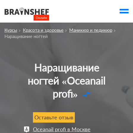
Онлайн

Выбор города
Курсы
Красота и здоровье
Маникюр и педикюр
account_balance
Выбор компании
Наращивание ногтей
Сбросить компанию
О компании
Наращивание
Курсы
ногтей «Oceanail
Профессии
profi»
compare_arrows
Отзывы
Контакты
Оставьте отзыв
Вузы
Oceanail profi в Москве