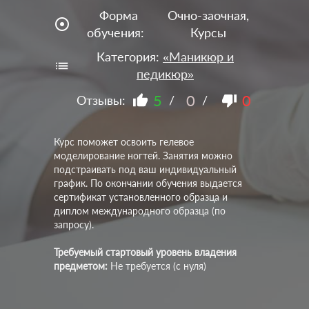
Форма
Очно-заочная,
adjust
обучения:
Курсы
Категория:
«Маникюр и
педикюр»
5
0
0
Отзывы:
/
/
Курс поможет освоить гелевое
моделирование ногтей. Занятия можно
подстраивать под ваш индивидуальный
график. По окончании обучения выдается
сертификат установленного образца и​
диплом международного образца (по
запросу).
Требуемый стартовый уровень владения
предметом:
Не требуется (с нуля)