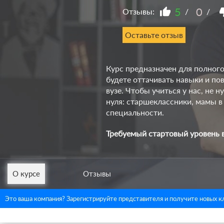
5
0
Отзывы:
/
/
Оставьте отзыв
Курс предназначен для полног
будете оттачивать навыки и по
вузе. Чтобы учиться у нас, не 
нуля: старшеклассники, мамы в
специальности.
Требуемый стартовый уровень 
О курсе
Отзывы
Это ваша компания? Зарегистрируйте представителя и получите новых к