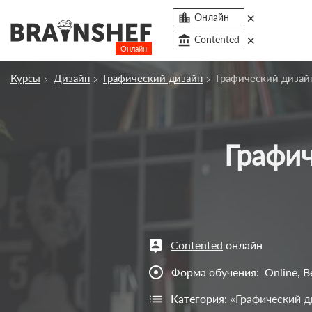
×

Онлайн
×
account_balance
Contented
Онлайн
Сбросить компанию
Курсы
Дизайн
Графический дизайн
Графический дизайн
О компании
Курсы
Графический дизайнер. С нуля до про
Профессии
Отзывы
Контакты
Вузы
Contented
онлайн
adjust
Форма обучения:
Online, 
Категория:
«Графический д