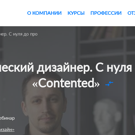
О КОМПАНИИ
КУРСЫ
ПРОФЕССИИ
ОТ
ер. С нуля до про
«Contented»
compare_arrows
Вебинар
изайн»