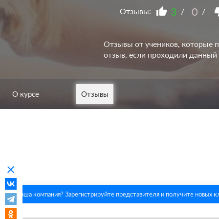
3
0
Отзывы:
/
/
Отзывы от учеников, которые п
отзыв, если проходили данный
О курсе
Отзывы
clear
Это ваша компания? Зарегистрируйте представителя и получите новых к