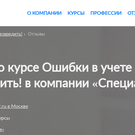
О КОМПАНИИ
КУРСЫ
ПРОФЕССИИ
ОТ
езвредить!
Отзывы
ить! в компании «Специ
.ru в Москве
урсы
я»