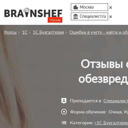
×

Москва
×
account_balance
Специалист.ru
Москва
Посмотреть по России
Курсы
1С
1С Бухгалтерия
Ошибки в учете - найти и об
Сбросить компанию
О компании
Отзывы о курсе Ошибки в учете - найти и
Курсы
Профессии
обезвред
Отзывы
Контакты
Преподается в
Специалист
Вузы
adjust
Форма обучения:
Очная, К
Категория:
«1С Бухгалтери