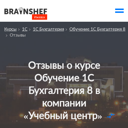
Ижевск

Выбор города
Курсы
1С
1С Бухгалтерия
Обучение 1С Бухгалтерия 8
Посмотреть по России
Отзывы
account_balance
Выбор компании
Сбросить компанию
Отзывы о курсе
О компании
Обучение 1С
Курсы
Бухгалтерия 8 в
Профессии
компании
Отзывы
Контакты
«Учебный центр»
compare_arrows
Вузы