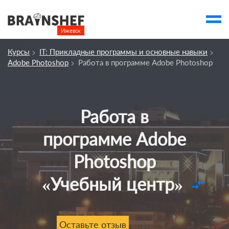
Ижевск

Выбор города
Курсы
IT: Прикладные программы и основные навыки
Посмотреть по России
Adobe Photoshop
Работа в программе Adobe Photoshop
account_balance
Выбор компании
Сбросить компанию
Работа в
О компании
программе Adobe
Курсы
Photoshop
Профессии
«Учебный центр»
Отзывы
compare_arrows
Контакты
Вузы
Оставьте отзыв