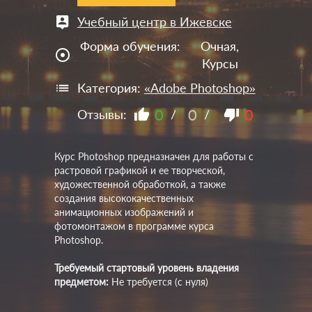
Учебный центр в Ижевске
Форма обучения:
Очная,
adjust
Курсы
Категория:
«Adobe Photoshop»
0
0
0
Отзывы:
/
/
Курс Photoshop предназначен для работы с
растровой графикой и ее творческой,
художественной обработкой, а также
создания высококачественных
анимационных изображений и
фотомонтажом в программе курса
Photoshop.
Требуемый стартовый уровень владения
предметом:
Не требуется (с нуля)