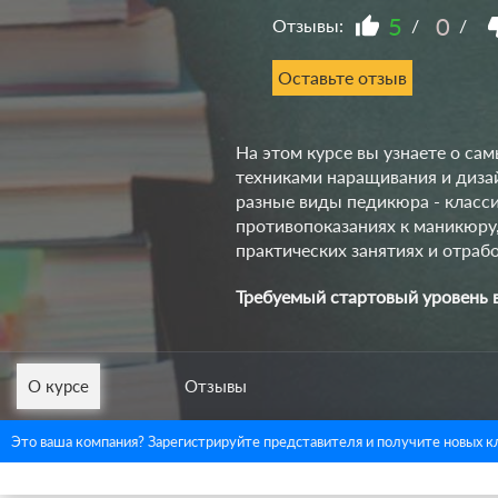
5
0
Отзывы:
/
/
Оставьте отзыв
На этом курсе вы узнаете о с
техниками наращивания и дизай
разные виды педикюра - класс
противопоказаниях к маникюру,
практических занятиях и отраб
Требуемый стартовый уровень 
О курсе
Отзывы
Это ваша компания? Зарегистрируйте представителя и получите новых к