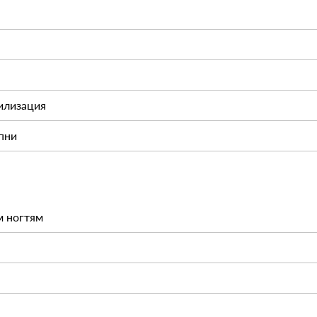
илизация
пни
м ногтям