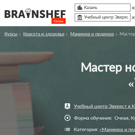

Казань
account_balance
Учебный центр Эверес
Казань
Посмотреть по России
Курсы
Красота и здоровье
Маникюр и педикюр
Мастер
Сбросить компанию
О компании
Мастер ногтевого сервиса (маникюр с нуля)
Курсы
Профессии
«
Отзывы
Контакты
Учебный центр Эверест в 
Вузы
adjust
Форма обучения:
Очная, К
Категория:
«Маникюр и пе