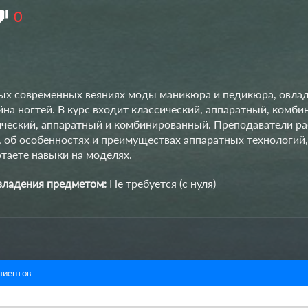
0
амых современных веяниях моды маникюра и педикюра, овла
на ногтей. В курс входит классический, аппаратный, комб
ический, аппаратный и комбинированный. Преподаватели ра
 об особенностях и преимуществах аппаратных технологий, 
отаете навыки на моделях.
владения предметом:
Не требуется (с нуля)
лиентов