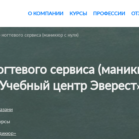
×
О КОМПАНИИ
КУРСЫ
ПРОФЕССИИ
ОТ
×
 ногтевого сервиса (маникюр с нуля)
Учебный центр Эверес
Казани
урсы
дикюр»