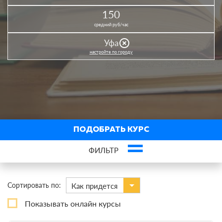
150
средний руб/час
highlight_off
Уфа
настройте по городу
ПОДОБРАТЬ КУРС
ФИЛЬТР
×
ЕГЭ по литературе
Сортировать по:
Как придется
По виду
Показывать онлайн курсы
Курсы
0