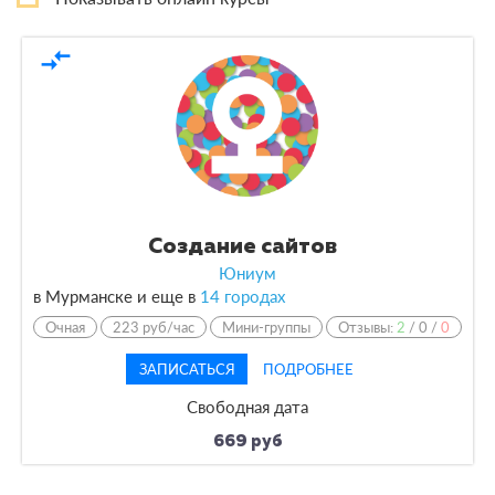
Курсы
1
compare_arrows
По форме обучения
Очная
1
По кол-ву учеников
Создание сайтов
По оплате
Юниум
в Мурманске и еще в
14 городах
По языку обучения
Очная
223 руб/час
Мини-группы
Отзывы:
2
/
0
/
0
ЗАПИСАТЬСЯ
ПОДРОБНЕЕ
Свободная дата
669 руб