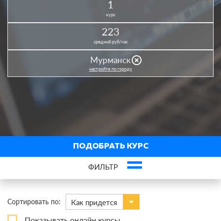
1
курс
223
средний руб/час
highlight_off
Мурманск
настройте по городу
ПОДОБРАТЬ КУРС
ФИЛЬТР
×
IT: Создание сайтов
Сортировать по:
Как придется
По виду
Показывать онлайн курсы