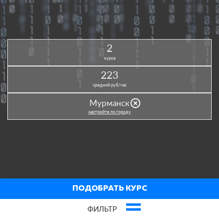
2
курса
223
средний руб/час
highlight_off
Мурманск
настройте по городу
ПОДОБРАТЬ КУРС
ФИЛЬТР