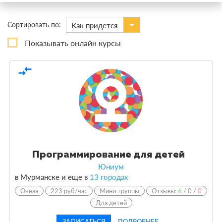
×
IT: Программирование
Сортировать по:
Как придется
По виду
Показывать онлайн курсы
Курсы
2
compare_arrows
По форме обучения
Очная
2
По кол-ву учеников
Программирование для детей
По оплате
Юниум
в Мурманске и еще в
13 городах
По языку обучения
Очная
223 руб/час
Мини-группы
Отзывы:
6
/
0
/
0
Для детей
ЗАПИСАТЬСЯ
ПОДРОБНЕЕ