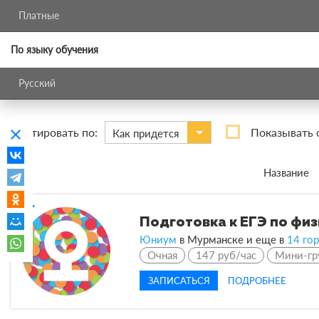
Платные
По языку обучения
Русский
Сортировать по:
Показывать 
clear
Как придется
Название
compare_arrows
Подготовка к ЕГЭ по фи
Юниум
в Мурманске и еще в
14 го
Очная
147 руб/час
Мини-гр
ЗАПИСАТЬСЯ
ПОДРОБНЕЕ