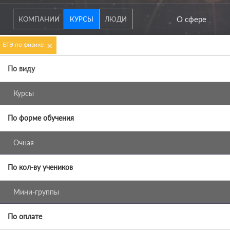
О сфере
КОМПАНИИ
КУРСЫ
ЛЮДИ
×
ЕГЭ по физике
По виду
Курсы
По форме обучения
Очная
По кол-ву учеников
Мини-группы
По оплате