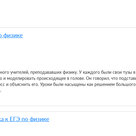
о физике
много учителей, преподававших физику. У каждого были свои тузы 
но и моделировать происходящее в голове. Он говорил, что подста
сс и объяснить его. Уроки были насыщены как решением большого 
.
а к ЕГЭ по физике