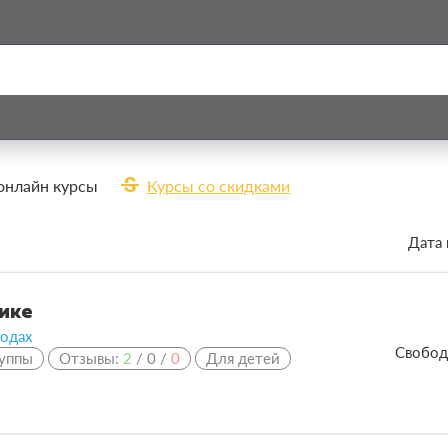
strikethrough_s
онлайн курсы
Курсы со скидками
Дата 
зике
родах
Свобод
уппы
Отзывы:
2
/
0
/
0
Для детей