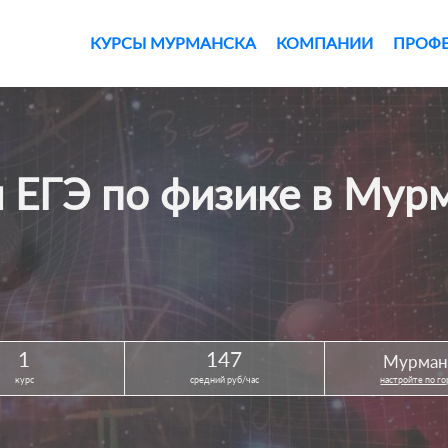
КУРСЫ МУРМАНСКА
КОМПАНИИ
ПРОФ
ы ЕГЭ по физике в Мур
1
147
Мурман
курс
средний руб/час
настройте по г