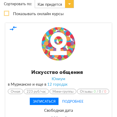
Сортировать по:
Как придется
По виду
Показывать онлайн курсы
Курсы
1
compare_arrows
По форме обучения
Очная
1
По кол-ву учеников
Искусство общения
По оплате
Юниум
в Мурманске и еще в
12 городах
По языку обучения
Очная
223 руб/час
Мини-группы
Отзывы:
0
/
0
/
0
ЗАПИСАТЬСЯ
ПОДРОБНЕЕ
Свободная дата