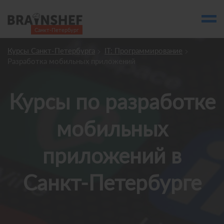
Санкт-Петербург

Выбор города
Курсы Санкт-Петербурга
IT: Программирование
Посмотреть по России
Разработка мобильных приложений
account_balance
Выбор компании
Курсы по разработке
Курсы Санкт-Петербурга
Компании
мобильных
Профессии
приложений в
Ивенты
Санкт-Петербурге
Люди
account_box