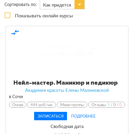
Сортировать по:
Как придется
По виду
Показывать онлайн курсы
Курсы
2
compare_arrows
По форме обучения
Очная
2
По кол-ву учеников
Нейл-мастер. Маникюр и педикюр
По оплате
Академия красоты Елены Малиновской
в Сочи
По языку обучения
Очная
444 руб/час
Мини-группы
Отзывы:
5
/
0
/
0
ЗАПИСАТЬСЯ
ПОДРОБНЕЕ
Свободная дата