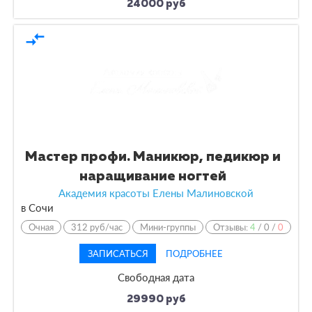
24000 руб
compare_arrows
Мастер профи. Маникюр, педикюр и
наращивание ногтей
Академия красоты Елены Малиновской
в Сочи
Очная
312 руб/час
Мини-группы
Отзывы:
4
/
0
/
0
ЗАПИСАТЬСЯ
ПОДРОБНЕЕ
Свободная дата
29990 руб