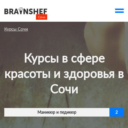
Сочи

Выбор города
Курсы Сочи
Посмотреть по России
account_balance
Выбор компании
Курсы в сфере
Курсы Сочи
Компании
красоты и здоровья в
Профессии
Сочи
Ивенты
account_box
Маникюр и педикюр
2