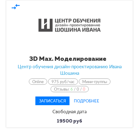
compare_arrows
3D Max. Моделирование
Центр обучения дизайн-проектированию Ивана
Шошина
Online
975 руб/час
Мини-группы
Отзывы:
6
/
0
/
0
ЗАПИСАТЬСЯ
ПОДРОБНЕЕ
Свободная дата
19500 руб