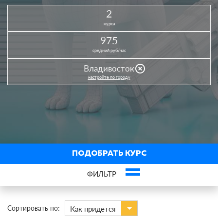
2
курса
975
средний руб/час
highlight_off
Владивосток
настройте по городу
ПОДОБРАТЬ КУРС
ФИЛЬТР
×
3D моделирование
Сортировать по:
Как придется
По виду