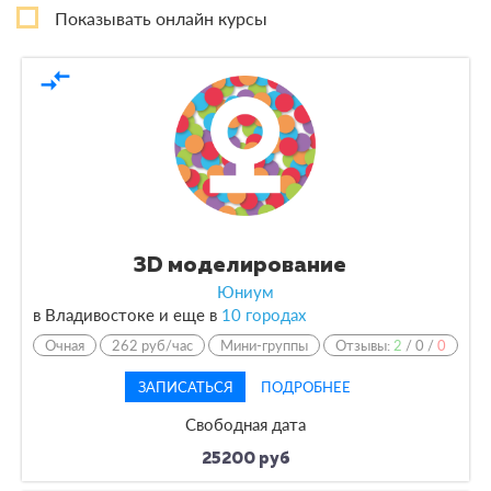
Показывать онлайн курсы
Вебинар
1
compare_arrows
По форме обучения
По кол-ву учеников
Мини-группы
2
3D моделирование
По оплате
Юниум
в Владивостоке и еще в
10 городах
По языку обучения
Очная
262 руб/час
Мини-группы
Отзывы:
2
/
0
/
0
ЗАПИСАТЬСЯ
ПОДРОБНЕЕ
Свободная дата
25200 руб