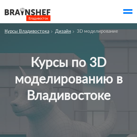
Владивосток

Выбор города
Курсы Владивостока
Дизайн
3D моделирование
Посмотреть по России
account_balance
Выбор компании
Курсы по 3D
Курсы Владивостока
Компании
моделированию в
Профессии
Владивостоке
Ивенты
account_box