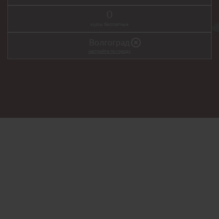
0
курсы бесплатные
highlight_off
Волгоград
настройте по городу