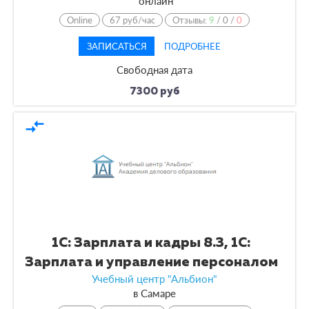
онлайн
Online
67 руб/час
Отзывы:
9
/
0
/
0
ЗАПИСАТЬСЯ
ПОДРОБНЕЕ
Свободная дата
7300 руб
compare_arrows
1С: Зарплата и кадры 8.3, 1С:
Зарплата и управление персоналом
Учебный центр "Альбион"
в
Самаре