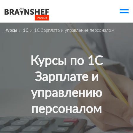
Россия

Выбор города
Курсы
1С
1С Зарплата и управление персоналом
account_balance
Выбор компании
Курсы
Курсы по 1С
Компании
Зарплате и
Профессии
Люди
управлению
Ивенты
персоналом
Статьи
Вузы
account_box