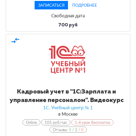
ЗАПИСАТЬСЯ
ПОДРОБНЕЕ
Свободная дата
700 руб
compare_arrows
Кадровый учет в "1С:Зарплата и
управление персоналом". Видеокурс
1С. Учебный центр № 1
в
Москве
Online
105 руб/час
1-й урок бесплатно
Отзывы:
8
/
2
/
0