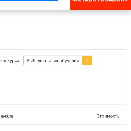
ык курса:
Выберите язык обучения
начала
Стоимость