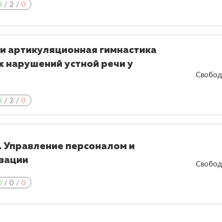
8
/
2
/
0
и артикуляционная гимнастика
 нарушений устной речи у
Свобод
8
/
2
/
0
 Управление персоналом и
зации
Свобод
0
/
0
/
0