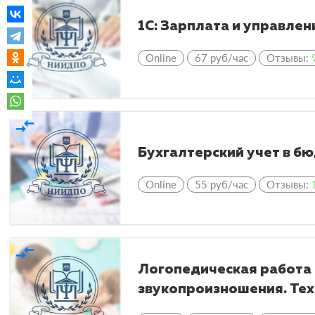
1С: Зарплата и управле
Online
67 руб/час
Отзывы:
compare_arrows
Бухгалтерский учет в б
Online
55 руб/час
Отзывы:
compare_arrows
Логопедическая работа
звукопроизношения. Тех