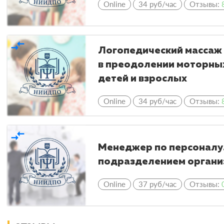
Online
34 руб/час
Отзывы:
compare_arrows
Логопедический массаж 
в преодолении моторных
детей и взрослых
Online
34 руб/час
Отзывы:
compare_arrows
Менеджер по персоналу.
подразделением органи
Online
37 руб/час
Отзывы: