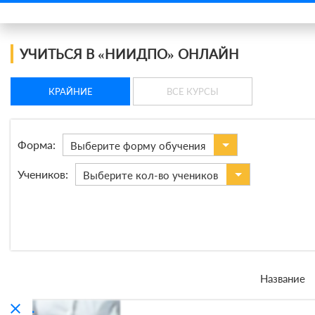
УЧИТЬСЯ В «НИИДПО» ОНЛАЙН
КРАЙНИЕ
ВСЕ КУРСЫ
Форма:
Выберите форму обучения
Учеников:
Выберите кол-во учеников
Название
clear
compare_arrows