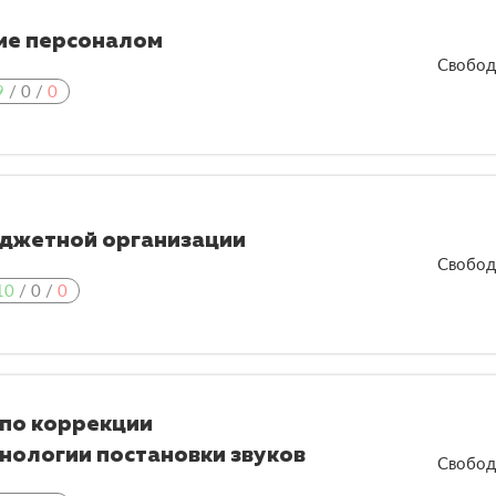
ние персоналом
Свобод
9
/
0
/
0
юджетной организации
Свобод
10
/
0
/
0
 по коррекции
нологии постановки звуков
Свобод