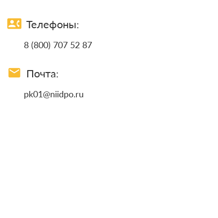
contact_phone
Телефоны:
8 (800) 707 52 87
email
Почта:
pk01@niidpo.ru