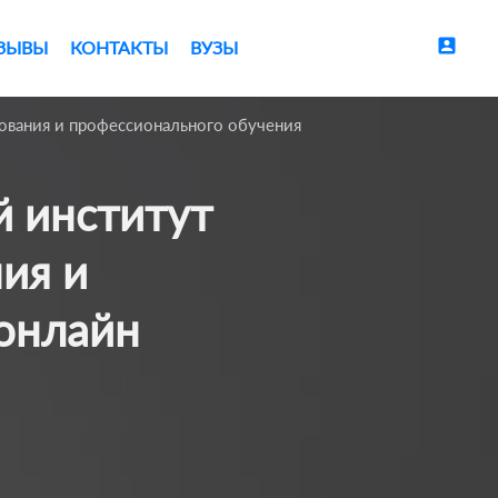
account_box
ЗЫВЫ
КОНТАКТЫ
ВУЗЫ
ования и профессионального обучения
ия и
онлайн