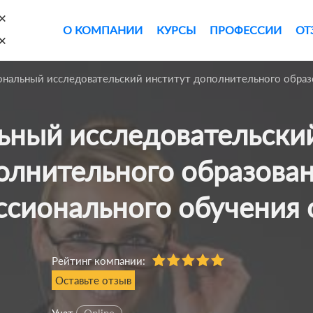
×
О КОМПАНИИ
КУРСЫ
ПРОФЕССИИ
ОТ
×
нальный исследовательский институт дополнительного образ
олнительного образован
ссионального обучения 
Рейтинг компании:
Оставьте отзыв
Учат
Online