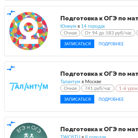
compare_arrows
Подготовка к ОГЭ по ма
Юниум
в
14 городах
Очная
От 94 до 583 руб/час
ЗАПИСАТЬСЯ
ПОДРОБНЕЕ
compare_arrows
Подготовка к ОГЭ по ма
Талантум
в
Москве
Очная
741 руб/час
1-й урок
ЗАПИСАТЬСЯ
ПОДРОБНЕЕ
compare_arrows
Подготовка к ОГЭ по ма
TWOSTU
в
8 городах