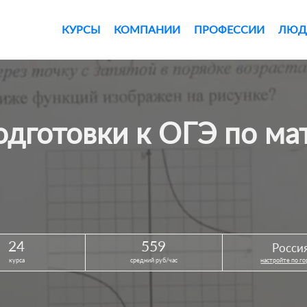
КУРСЫ
КОМПАНИИ
ПРОФЕССИИ
ЛЮД
подготовки к ОГЭ по ма
24
559
Росси
курса
средний руб/час
настройте по г