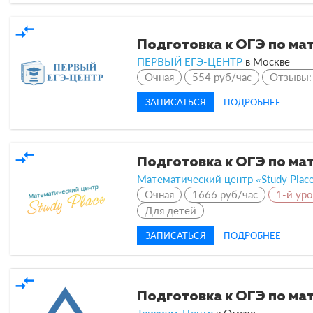
compare_arrows
Подготовка к ОГЭ по ма
ПЕРВЫЙ ЕГЭ-ЦЕНТР
в
Москве
Очная
554 руб/час
Отзывы
ЗАПИСАТЬСЯ
ПОДРОБНЕЕ
compare_arrows
Подготовка к ОГЭ по ма
Математический центр «Study Plac
Очная
1666 руб/час
1-й ур
Для детей
ЗАПИСАТЬСЯ
ПОДРОБНЕЕ
compare_arrows
Подготовка к ОГЭ по ма
Тривиум-Центр
в
Омске