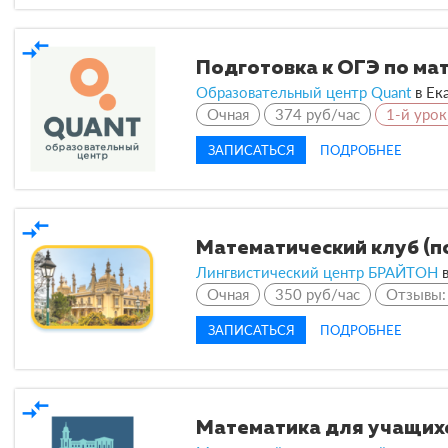
compare_arrows
Подготовка к ОГЭ по ма
Образовательный центр Quant
в
Ека
Очная
374 руб/час
1-й урок
ЗАПИСАТЬСЯ
ПОДРОБНЕЕ
compare_arrows
Математический клуб (п
Лингвистический центр БРАЙТОН
Очная
350 руб/час
Отзывы
ЗАПИСАТЬСЯ
ПОДРОБНЕЕ
compare_arrows
Математика для учащихс