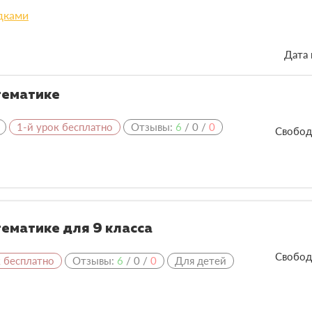
дками
Дата 
тематике
1-й урок бесплатно
Отзывы:
6
/
0
/
0
Свобод
ематике для 9 класса
Свобод
к бесплатно
Отзывы:
6
/
0
/
0
Для детей