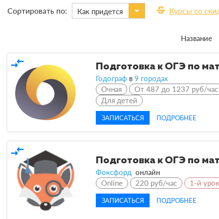
strikethrough_s
Сортировать по:
Курсы со ски
Как придется
Название
compare_arrows
Подготовка к ОГЭ по ма
Годограф
в
9 городах
Очная
От 487 до 1237 руб/час
Для детей
ЗАПИСАТЬСЯ
ПОДРОБНЕЕ
compare_arrows
Подготовка к ОГЭ по мат
Фоксфорд
онлайн
Online
220 руб/час
1-й уро
ЗАПИСАТЬСЯ
ПОДРОБНЕЕ