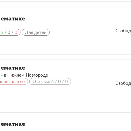
тематике
Свобод
:
5
/
0
/
0
Для детей
тематике
e»
в
Нижнем Новгороде
ок бесплатно
Отзывы:
6
/
0
/
0
Свобод
тематике