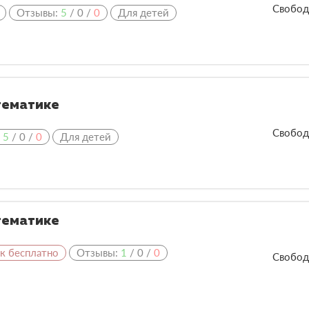
Свобод
Отзывы:
5
/
0
/
0
Для детей
тематике
Свобод
:
5
/
0
/
0
Для детей
тематике
ок бесплатно
Отзывы:
1
/
0
/
0
Свобод