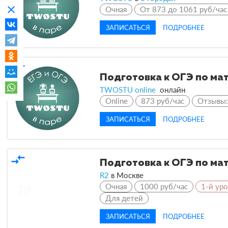
clear
Очная
От 873 до 1061 руб/час
ЗАПИСАТЬСЯ
ПОДРОБНЕЕ
compare_arrows
Подготовка к ОГЭ по ма
TWOSTU online
онлайн
Online
873 руб/час
Отзывы
ЗАПИСАТЬСЯ
ПОДРОБНЕЕ
compare_arrows
Подготовка к ОГЭ по ма
R2
в
Москве
Очная
1000 руб/час
1-й ур
Для детей
ЗАПИСАТЬСЯ
ПОДРОБНЕЕ