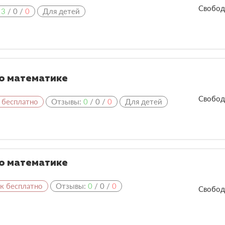
Свобод
:
3
/
0
/
0
Для детей
по математике
Свобод
 бесплатно
Отзывы:
0
/
0
/
0
Для детей
по математике
ок бесплатно
Отзывы:
0
/
0
/
0
Свобод