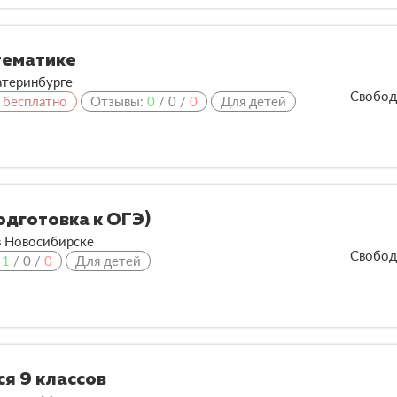
тематике
теринбурге
Свобод
 бесплатно
Отзывы:
0
/
0
/
0
Для детей
одготовка к ОГЭ)
в
Новосибирске
Свобод
:
1
/
0
/
0
Для детей
я 9 классов