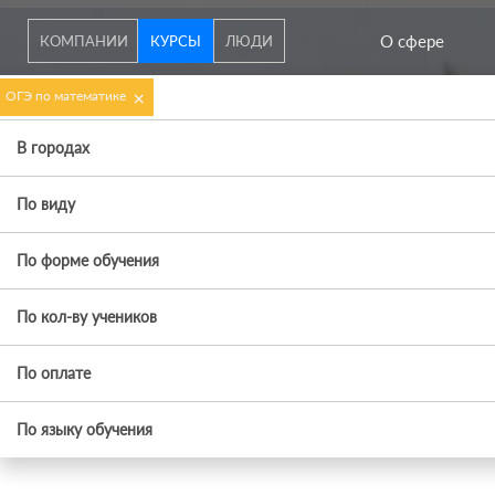
О сфере
КОМПАНИИ
КУРСЫ
ЛЮДИ
×
ОГЭ по математике
В городах
По виду
По форме обучения
По кол-ву учеников
По оплате
По языку обучения