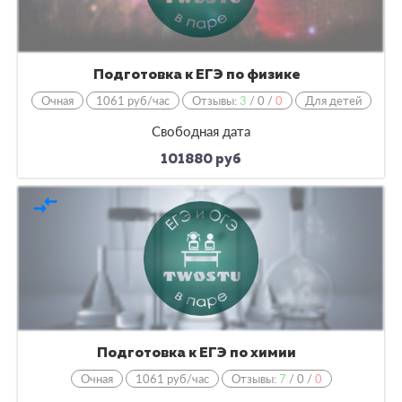
Подготовка к ЕГЭ по физике
Очная
1061 руб/час
Отзывы:
3
/
0
/
0
Для детей
Свободная дата
101880 руб
compare_arrows
Подготовка к ЕГЭ по химии
Очная
1061 руб/час
Отзывы:
7
/
0
/
0