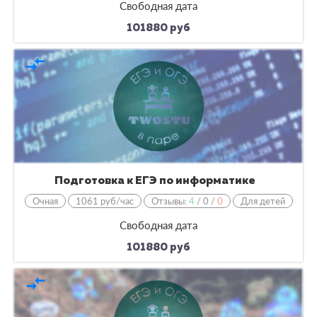
Свободная дата
101880 руб
compare_arrows
Подготовка к ЕГЭ по информатике
Очная
1061 руб/час
Отзывы:
4
/
0
/
0
Для детей
Свободная дата
101880 руб
compare_arrows