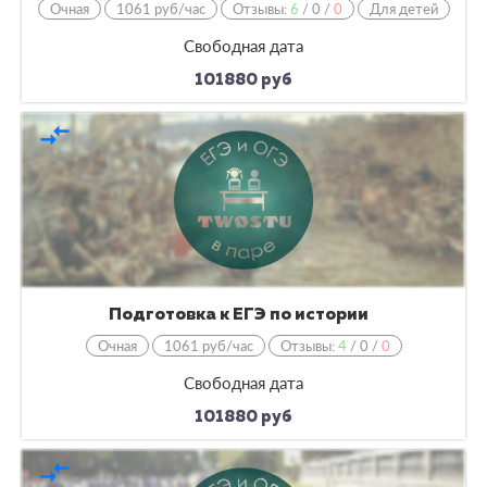
Очная
1061 руб/час
Отзывы:
6
/
0
/
0
Для детей
Свободная дата
101880 руб
compare_arrows
Подготовка к ЕГЭ по истории
Очная
1061 руб/час
Отзывы:
4
/
0
/
0
Свободная дата
101880 руб
compare_arrows