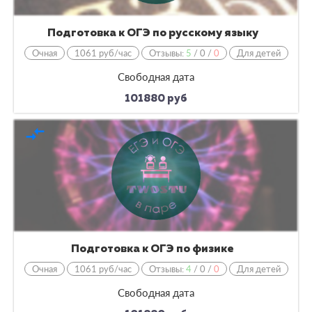
Подготовка к ОГЭ по русскому языку
Очная
1061 руб/час
Отзывы:
5
/
0
/
0
Для детей
Свободная дата
101880 руб
compare_arrows
Подготовка к ОГЭ по физике
Очная
1061 руб/час
Отзывы:
4
/
0
/
0
Для детей
Свободная дата