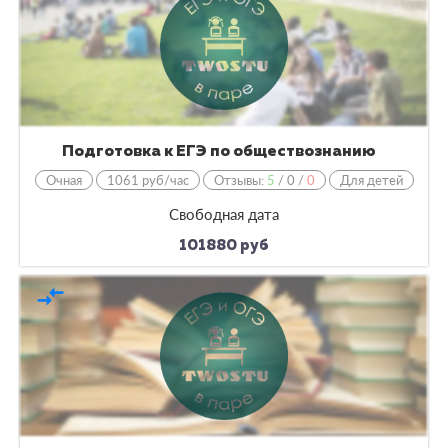
Подготовка к ЕГЭ по обществознанию
Очная
1061 руб/час
Отзывы:
5
/
0
/
0
Для детей
Свободная дата
101880 руб
compare_arrows