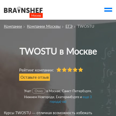
Москва

Выбор города
Компании
Компании Москвы
ЕГЭ
TWOSTU
Посмотреть по России
account_balance
Выбор компании
Сбросить компанию
TWOSTU в Москве
О компании
Рейтинг компании:
Курсы
Оставьте отзыв
Профессии
Отзывы
Учат
Очно
в Москве, Санкт-Петербурге,
Нижнем Новгороде, Екатеринбурге и
еще 3
Контакты
города(-ов)
Вузы
Курсы TWOSTU — отличная возможность избежать