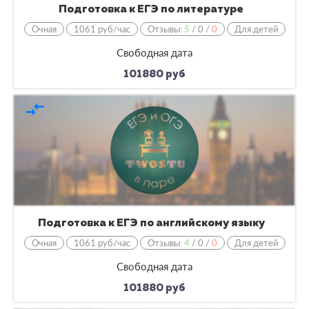
Подготовка к ЕГЭ по литературе
Очная
1061 руб/час
Отзывы:
5
/
0
/
0
Для детей
Свободная дата
101880 руб
compare_arrows
Подготовка к ЕГЭ по английскому языку
Очная
1061 руб/час
Отзывы:
4
/
0
/
0
Для детей
Свободная дата
101880 руб