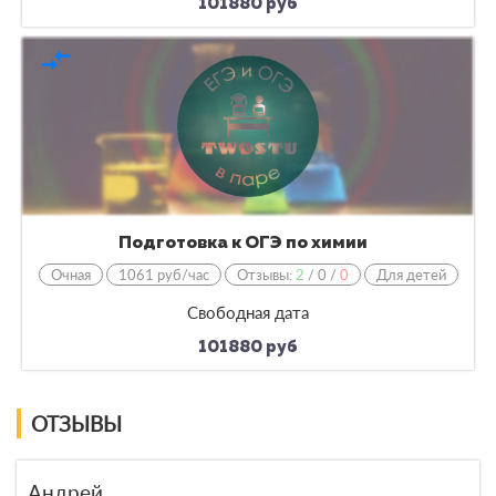
101880 руб
compare_arrows
Подготовка к ОГЭ по химии
Очная
1061 руб/час
Отзывы:
2
/
0
/
0
Для детей
Свободная дата
101880 руб
ОТЗЫВЫ
Андрей