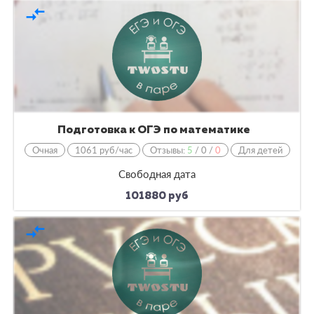
compare_arrows
Подготовка к ОГЭ по математике
Очная
1061 руб/час
Отзывы:
5
/
0
/
0
Для детей
Свободная дата
101880 руб
compare_arrows