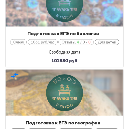
Подготовка к ЕГЭ по биологии
Очная
1061 руб/час
Отзывы:
4
/
0
/
0
Для детей
Свободная дата
101880 руб
compare_arrows
Подготовка к ЕГЭ по географии