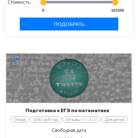
Стоимость:
0
101500
ПОДОБРАТЬ
compare_arrows
Подготовка к ЕГЭ по математике
Очная
1061 руб/час
Отзывы:
5
/
2
/
0
Для детей
Свободная дата