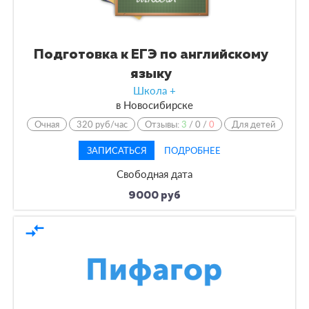
Подготовка к ЕГЭ по английскому
языку
Школа +
в
Новосибирске
Очная
320 руб/час
Отзывы:
3
/
0
/
0
Для детей
ЗАПИСАТЬСЯ
ПОДРОБНЕЕ
Свободная дата
9000 руб
compare_arrows