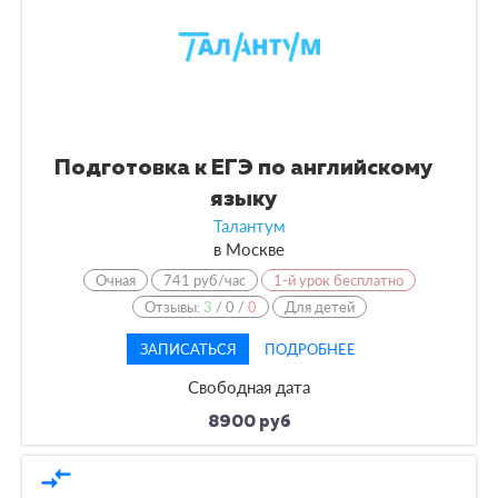
Подготовка к ЕГЭ по английскому
языку
Талантум
в
Москве
Очная
741 руб/час
1-й урок бесплатно
Отзывы:
3
/
0
/
0
Для детей
ЗАПИСАТЬСЯ
ПОДРОБНЕЕ
Свободная дата
8900 руб
compare_arrows