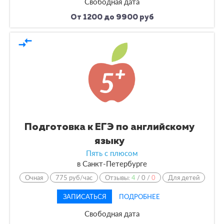
Свободная дата
От 1200 до 9900 руб
compare_arrows
Подготовка к ЕГЭ по английскому
языку
Пять с плюсом
в
Санкт-Петербурге
Очная
775 руб/час
Отзывы:
4
/
0
/
0
Для детей
ЗАПИСАТЬСЯ
ПОДРОБНЕЕ
Свободная дата