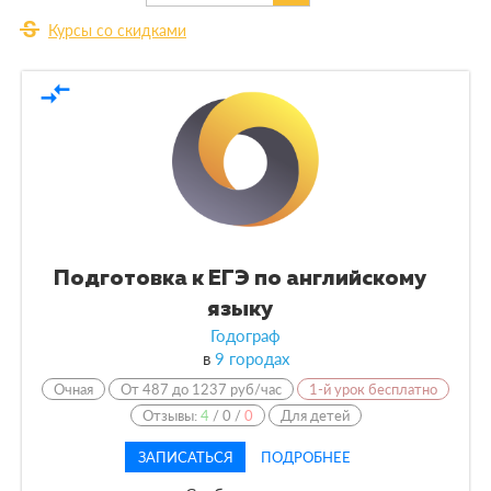
strikethrough_s
Курсы со скидками
По виду
compare_arrows
По форме обучения
По кол-ву учеников
По оплате
Подготовка к ЕГЭ по английскому
По языку обучения
языку
Годограф
в
9 городах
Очная
От 487 до 1237 руб/час
1-й урок бесплатно
Отзывы:
4
/
0
/
0
Для детей
ЗАПИСАТЬСЯ
ПОДРОБНЕЕ