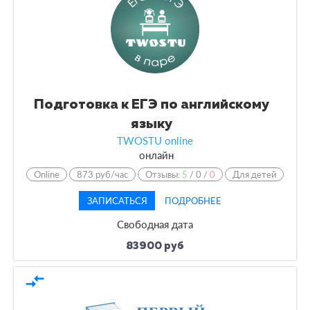
Подготовка к ЕГЭ по английскому
языку
TWOSTU online
онлайн
Online
873 руб/час
Отзывы:
5
/
0
/
0
Для детей
ЗАПИСАТЬСЯ
ПОДРОБНЕЕ
Свободная дата
83900 руб
compare_arrows