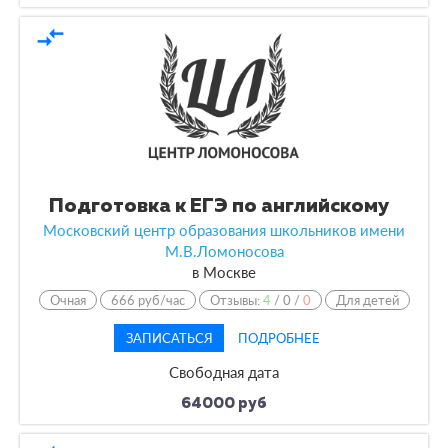
compare_arrows
Подготовка к ЕГЭ по английскому
Московский центр образования школьников имени
М.В.Ломоносова
в
Москве
Очная
666 руб/час
Отзывы:
4
/
0
/
0
Для детей
ЗАПИСАТЬСЯ
ПОДРОБНЕЕ
Свободная дата
64000 руб