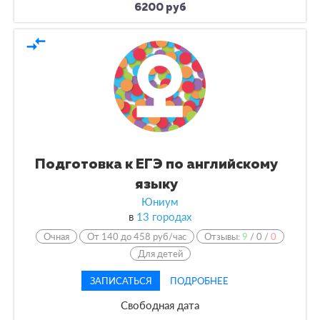
6200 руб
compare_arrows
Подготовка к ЕГЭ по английскому
языку
Юниум
в
13 городах
Очная
От 140 до 458 руб/час
Отзывы:
9
/
0
/
0
Для детей
ЗАПИСАТЬСЯ
ПОДРОБНЕЕ
Свободная дата