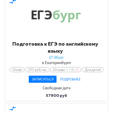
compare_arrows
Подготовка к ЕГЭ по английскому
языку
ЕГЭбург
в
Екатеринбурге
Очная
193 руб/час
Отзывы:
5
/
0
/
0
Для детей
ЗАПИСАТЬСЯ
ПОДРОБНЕЕ
Свободная дата
57900 руб
compare_arrows