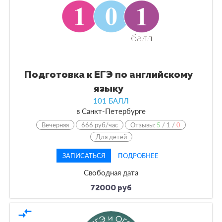
Подготовка к ЕГЭ по английскому
языку
101 БАЛЛ
в
Санкт-Петербурге
Вечерняя
666 руб/час
Отзывы:
5
/
1
/
0
Для детей
ЗАПИСАТЬСЯ
ПОДРОБНЕЕ
Свободная дата
72000 руб
compare_arrows