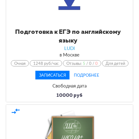
Подготовка к ЕГЭ по английскому
языку
LUDI
в
Москве
Очная
1248 руб/час
Отзывы:
5
/
0
/
0
Для детей
ЗАПИСАТЬСЯ
ПОДРОБНЕЕ
Свободная дата
10000 руб
compare_arrows