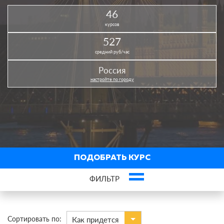
46
курсов
527
средний руб/час
Россия
настройте по городу
ПОДОБРАТЬ КУРС
ФИЛЬТР
×
ЕГЭ по английскому языку
Сортировать по:
Как придется
В городах