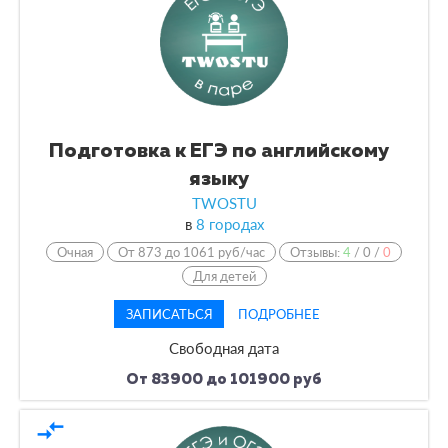
Подготовка к ЕГЭ по английскому
языку
TWOSTU
в
8 городах
Очная
От 873 до 1061 руб/час
Отзывы:
4
/
0
/
0
Для детей
ЗАПИСАТЬСЯ
ПОДРОБНЕЕ
Свободная дата
От 83900 до 101900 руб
compare_arrows