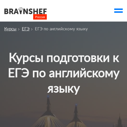
Россия

Выбор города
Курсы
ЕГЭ
ЕГЭ по английскому языку
account_balance
Выбор компании
Курсы
Курсы подготовки к
Компании
ЕГЭ по английскому
Профессии
Люди
языку
Ивенты
Статьи
Вузы
account_box