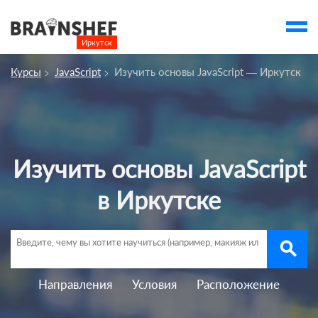
Иркутск

Выбор города
Курсы
JavaScript
Изучить основы JavaScript — Иркутск
Посмотреть по России
account_balance
Выбор компании
Курсы Иркутска
Изучить основы JavaScript
Компании
в Иркутске
Профессии
Ивенты
search
account_box
Направления
Условия
Расположение