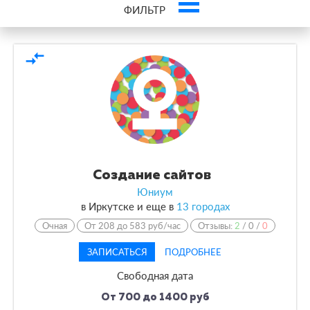
ФИЛЬТР
Обязательно посмотрите
compare_arrows
JavaScript — лучшие курсы
Создание сайтов
Юниум
в
Иркутске и еще в
13 городах
Очная
От 208 до 583 руб/час
Отзывы:
2
/
0
/
0
ЗАПИСАТЬСЯ
ПОДРОБНЕЕ
Свободная дата
От 700 до 1400 руб