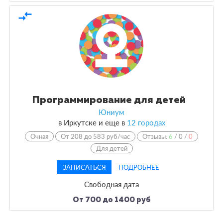
compare_arrows
Программирование для детей
Юниум
в
Иркутске и еще в
12 городах
Очная
От 208 до 583 руб/час
Отзывы:
6
/
0
/
0
Для детей
ЗАПИСАТЬСЯ
ПОДРОБНЕЕ
Свободная дата
От 700 до 1400 руб