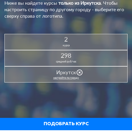
Ниже вы найдете курсы
только из Иркутска
. Чтобы
настроить страницу по другому городу - выберите его
сверху справа от логотипа.
2
курса
298
средний руб/час
highlight_off
Иркутск
настройте по городу
ПОДОБРАТЬ КУРС