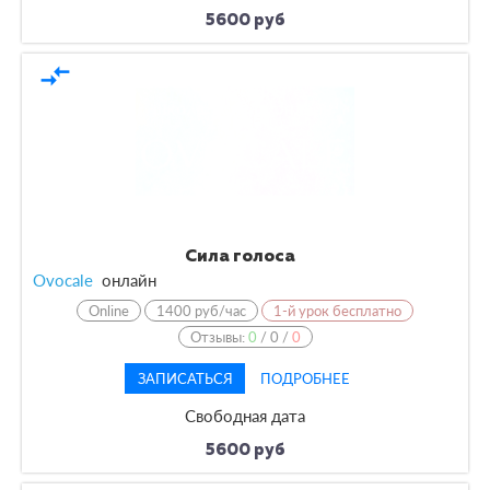
5600 руб
compare_arrows
Сила голоса
Ovocale
онлайн
Online
1400 руб/час
1-й урок бесплатно
Отзывы:
0
/
0
/
0
ЗАПИСАТЬСЯ
ПОДРОБНЕЕ
Свободная дата
5600 руб