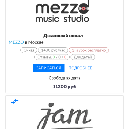
Джазовый вокал
MEZZO
в
Москве
Очная
1400 руб/час
1-й урок бесплатно
Отзывы:
0
/
0
/
0
Для детей
ЗАПИСАТЬСЯ
ПОДРОБНЕЕ
Свободная дата
11200 руб
compare_arrows