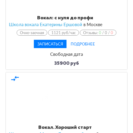
Вокал: с нуля до профи
Школа вокала Екатерины Ершовой
в
Москве
Очно-заочная
1121 руб/час
Отзывы:
0
/
0
/
0
ЗАПИСАТЬСЯ
ПОДРОБНЕЕ
Свободная дата
35900 руб
compare_arrows
Вокал. Хороший старт