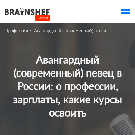
Россия

Выбор города
Профессии
Авангардный (современный) певец
account_balance
Выбор компании
Курсы
Авангардный
Компании
(современный) певец в
Профессии
России: о профессии,
Люди
зарплаты, какие курсы
Ивенты
освоить
Статьи
Вузы
account_box