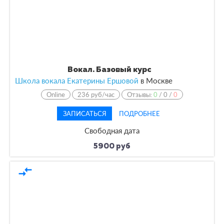
Вокал. Базовый курс
Школа вокала Екатерины Ершовой
в
Москве
Online
236 руб/час
Отзывы:
0
/
0
/
0
ЗАПИСАТЬСЯ
ПОДРОБНЕЕ
Свободная дата
5900 руб
compare_arrows