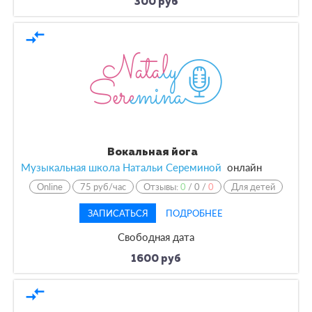
300 руб
compare_arrows
Вокальная йога
Музыкальная школа Натальи Сереминой
онлайн
Online
75 руб/час
Отзывы:
0
/
0
/
0
Для детей
ЗАПИСАТЬСЯ
ПОДРОБНЕЕ
Свободная дата
1600 руб
compare_arrows