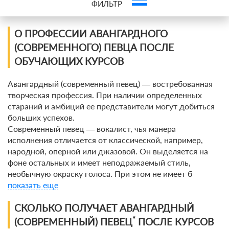
ФИЛЬТР
Фильтр курсов по профессии
О ПРОФЕССИИ АВАНГАРДНОГО
(СОВРЕМЕННОГО) ПЕВЦА ПОСЛЕ
По виду
ОБУЧАЮЩИХ КУРСОВ
По форме обучения
Авангардный (современный певец) ― востребованная
творческая профессия. При наличии определенных
стараний и амбиций ее представители могут добиться
По кол-ву учеников
больших успехов.
Современный певец ― вокалист, чья манера
По оплате
исполнения отличается от классической, например,
народной, оперной или джазовой. Он выделяется на
По языку обучения
фоне остальных и имеет неподражаемый стиль,
необычную окраску голоса. При этом не имеет б
показать еще
СКОЛЬКО ПОЛУЧАЕТ АВАНГАРДНЫЙ
*
(СОВРЕМЕННЫЙ) ПЕВЕЦ
ПОСЛЕ КУРСОВ