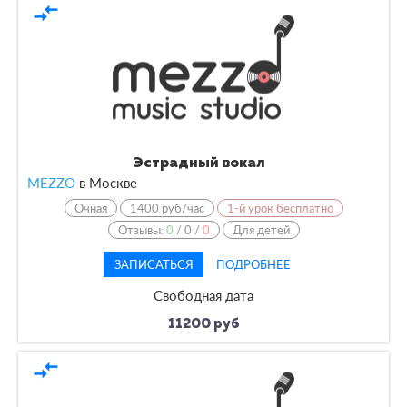
compare_arrows
Эстрадный вокал
MEZZO
в
Москве
Очная
1400 руб/час
1-й урок бесплатно
Отзывы:
0
/
0
/
0
Для детей
ЗАПИСАТЬСЯ
ПОДРОБНЕЕ
Свободная дата
11200 руб
compare_arrows