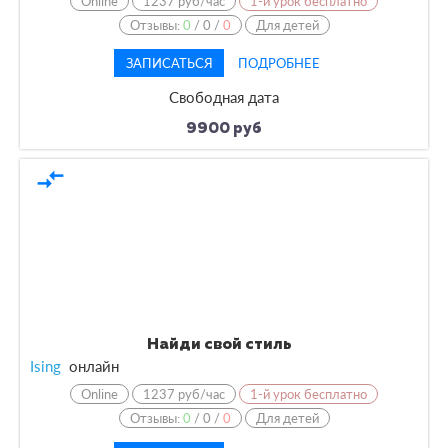
Online
1237 руб/час
1-й урок бесплатно
Отзывы:
0
/
0
/
0
Для детей
ЗАПИСАТЬСЯ
ПОДРОБНЕЕ
Свободная дата
9900 руб
compare_arrows
Найди свой стиль
Ising
онлайн
Online
1237 руб/час
1-й урок бесплатно
Отзывы:
0
/
0
/
0
Для детей