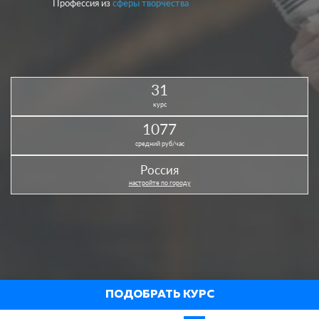
Профессия из
сферы творчества
31
курс
1077
средний руб/час
Россия
настройте по городу
ПОДОБРАТЬ КУРС