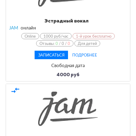
Эстрадный вокал
JAM
онлайн
Online
1000 руб/час
1-й урок бесплатно
Отзывы:
0
/
0
/
0
Для детей
ЗАПИСАТЬСЯ
ПОДРОБНЕЕ
Свободная дата
4000 руб
compare_arrows