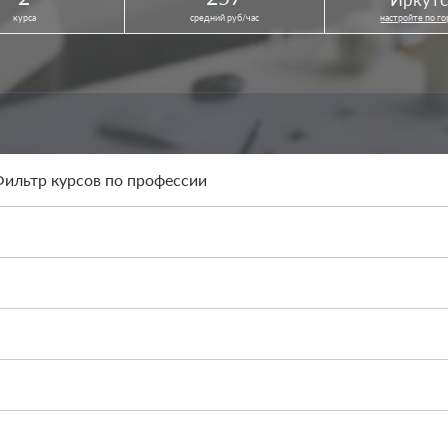
курса
средний руб/час
настройте по г
ильтр курсов по профессии