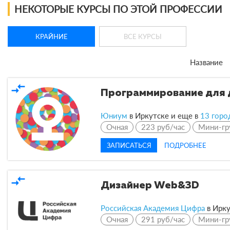
НЕКОТОРЫЕ КУРСЫ ПО ЭТОЙ ПРОФЕССИИ
КРАЙНИЕ
ВСЕ КУРСЫ
Название
compare_arrows
Программирование для 
Юниум
в Иркутске и еще в
13 горо
Очная
223 руб/час
Мини-гр
ЗАПИСАТЬСЯ
ПОДРОБНЕЕ
compare_arrows
Дизайнер Web&3D
Российская Академия Цифра
в Ирку
Очная
291 руб/час
Мини-гр