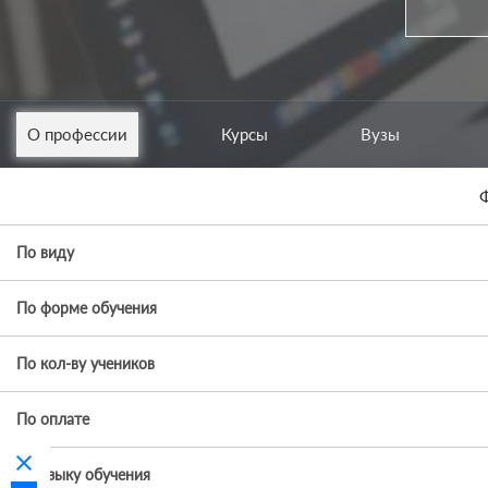
О профессии
Курсы
Вузы
Ф
По виду
По форме обучения
По кол-ву учеников
По оплате
clear
По языку обучения