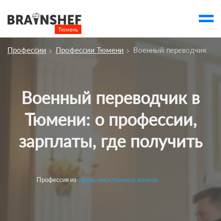
Тюмень

Выбор города
Профессии
Профессии Тюмени
Военный переводчик
Посмотреть по России
account_balance
Выбор компании
Военный переводчик в
Курсы Тюмени
Тюмени: о профессии,
Компании
зарплаты, где получить
Профессии
Ивенты
account_box
Профессия из
сферы иностранных языков