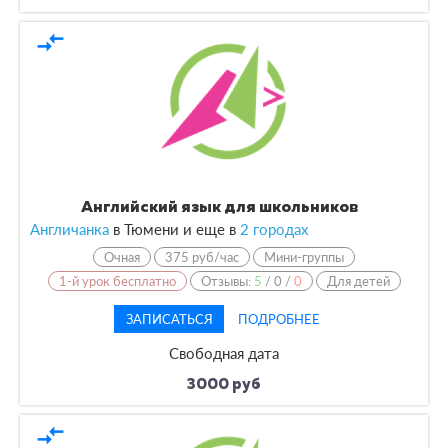
compare_arrows
Английский язык для школьников
Англичанка
в Тюмени и еще в
2 городах
Очная
375 руб/час
Мини-группы
1-й урок бесплатно
Отзывы:
5
/
0
/
0
Для детей
ЗАПИСАТЬСЯ
ПОДРОБНЕЕ
Свободная дата
3000 руб
compare_arrows