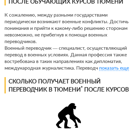
ПОСЛЕ ОБУЧАЮЩИХ КУРСОВ ТЮМЕНИ
По виду
К сожалению, между разными государствами
периодически возникают военные конфликты. Достичь
По форме обучения
понимания и прийти к какому-либо решению сторонам
невозможно, не прибегнув к помощи военных
По кол-ву учеников
переводчиков.
Военный переводчик ― специалист, осуществляющий
По оплате
перевод в военных условиях. Данная профессия также
востребована в таких направлениях как дипломатия,
международная журналистика. Переводч
показать еще
По языку обучения
СКОЛЬКО ПОЛУЧАЕТ ВОЕННЫЙ
*
ПЕРЕВОДЧИК В ТЮМЕНИ
ПОСЛЕ КУРСОВ