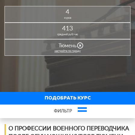
4
курса
413
средний руб/час
highlight_off
Тюмень
настройте по городу
ПОДОБРАТЬ КУРС
ФИЛЬТР
Фильтр курсов по профессии
О ПРОФЕССИИ ВОЕННОГО ПЕРЕВОДЧИКА