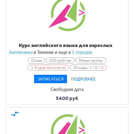
Курс английского языка для взрослых
Англичанка
в Тюмени и еще в
5 городах
Очная
450 руб/час
Мини-группы
1-й урок бесплатно
Отзывы:
4
/
0
/
0
ЗАПИСАТЬСЯ
ПОДРОБНЕЕ
Свободная дата
5400 руб
compare_arrows