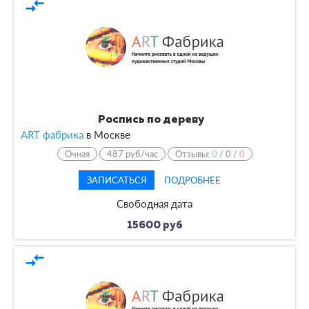
compare_arrows
Роспись по дереву
ART фабрика
в
Москве
Очная
487 руб/час
Отзывы:
0
/
0
/
0
ЗАПИСАТЬСЯ
ПОДРОБНЕЕ
Свободная дата
15600 руб
compare_arrows