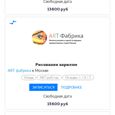
Свободная дата
13600 руб
compare_arrows
Рисование акрилом
ART фабрика
в
Москве
Очная
487 руб/час
Отзывы:
6
/
0
/
0
ЗАПИСАТЬСЯ
ПОДРОБНЕЕ
Свободная дата
15600 руб