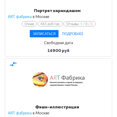
Портрет карандашом
ART фабрика
в
Москве
Очная
465 руб/час
Отзывы:
4
/
0
/
0
ЗАПИСАТЬСЯ
ПОДРОБНЕЕ
Свободная дата
14900 руб
compare_arrows
Фэшн-иллюстрация
ART фабрика
в
Москве