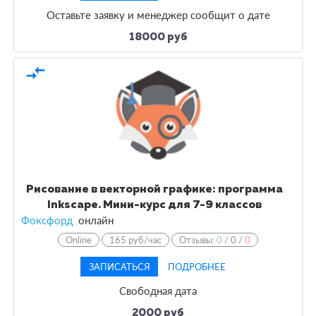
Оставьте заявку и менеджер сообщит о дате
18000 руб
compare_arrows
Рисование в векторной графике: программа
Inkscape. Мини-курс для 7-9 классов
Фоксфорд
онлайн
Online
165 руб/час
Отзывы:
0
/
0
/
0
ЗАПИСАТЬСЯ
ПОДРОБНЕЕ
Свободная дата
2000 руб