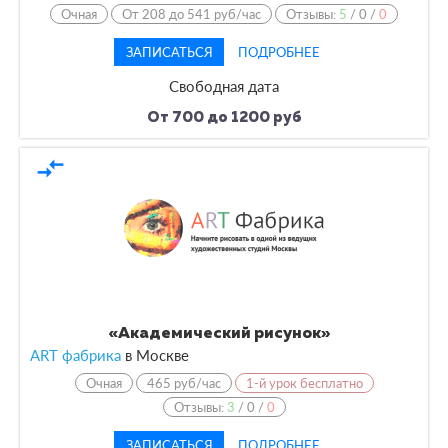
Очная
От 208 до 541 руб/час
Отзывы:
5
/
0
/
0
ЗАПИСАТЬСЯ
ПОДРОБНЕЕ
Свободная дата
От 700 до 1200 руб
compare_arrows
«Академический рисунок»
ART фабрика
в
Москве
Очная
465 руб/час
1-й урок бесплатно
Отзывы:
3
/
0
/
0
ЗАПИСАТЬСЯ
ПОДРОБНЕЕ