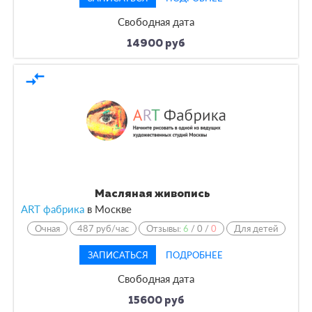
Свободная дата
14900 руб
compare_arrows
Масляная живопись
ART фабрика
в
Москве
Очная
487 руб/час
Отзывы:
6
/
0
/
0
Для детей
ЗАПИСАТЬСЯ
ПОДРОБНЕЕ
Свободная дата
15600 руб