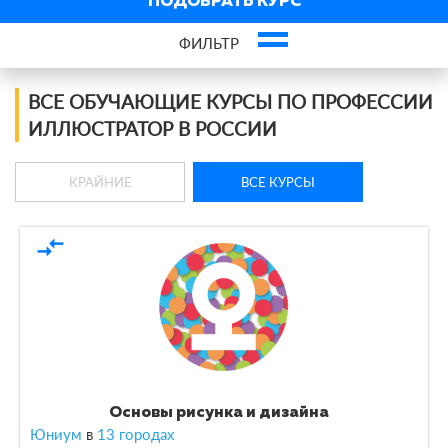
ПОДОБРАТЬ КУРС
ФИЛЬТР
Фильтр курсов по профессии
ВСЕ ОБУЧАЮЩИЕ КУРСЫ ПО ПРОФЕССИИ
ИЛЛЮСТРАТОР В РОССИИ
По виду
КРАЙНИЕ
ВСЕ КУРСЫ
По форме обучения
compare_arrows
По кол-ву учеников
По оплате
По языку обучения
Основы рисунка и дизайна
Юниум
в
13 городах