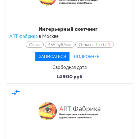
Интерьерный скетчинг
ART фабрика
в
Москве
Очная
465 руб/час
Отзывы:
1
/
0
/
0
ЗАПИСАТЬСЯ
ПОДРОБНЕЕ
Свободная дата
14900 руб
compare_arrows