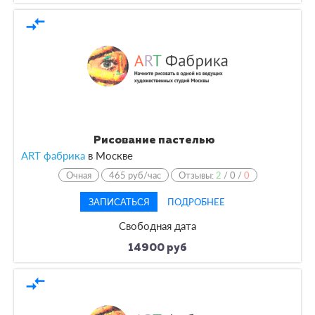
compare_arrows
Рисование пастелью
ART фабрика
в
Москве
Очная
465 руб/час
Отзывы:
2
/
0
/
0
ЗАПИСАТЬСЯ
ПОДРОБНЕЕ
Свободная дата
14900 руб
compare_arrows