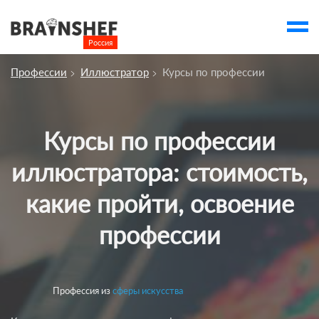
Россия

Выбор города
Профессии
Иллюстратор
Курсы по профессии
account_balance
Выбор компании
Курсы
Курсы по профессии
Компании
иллюстратора: стоимость,
Профессии
какие пройти, освоение
Люди
профессии
Ивенты
Статьи
Вузы
Профессия из
сферы искусства
account_box