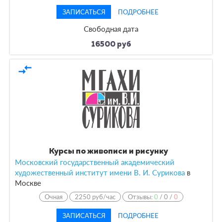
ЗАПИСАТЬСЯ
ПОДРОБНЕЕ
Свободная дата
16500 руб
compare_arrows
Курсы по живописи и рисунку
Московский государственный академический
художественный институт имени В. И. Сурикова
в
Москве
Очная
2250 руб/час
Отзывы:
0
/
0
/
0
ЗАПИСАТЬСЯ
ПОДРОБНЕЕ