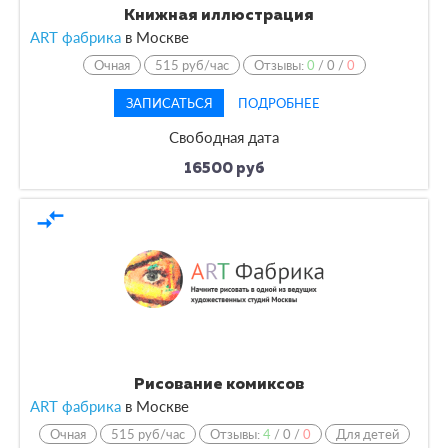
Книжная иллюстрация
ART фабрика
в
Москве
Очная
515 руб/час
Отзывы:
0
/
0
/
0
ЗАПИСАТЬСЯ
ПОДРОБНЕЕ
Свободная дата
16500 руб
compare_arrows
Рисование комиксов
ART фабрика
в
Москве
Очная
515 руб/час
Отзывы:
4
/
0
/
0
Для детей