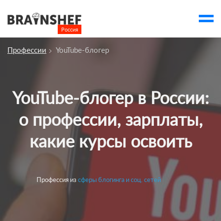
Россия

Выбор города
Профессии
YouTube-блогер
account_balance
Выбор компании
Курсы
YouTube-блогер в России:
Компании
о профессии, зарплаты,
Профессии
какие курсы освоить
Люди
Ивенты
Профессия из
сферы блогинга и соц. сетей
Статьи
Вузы
account_box