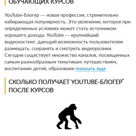
ОБУЧАЮЩИХ КУРСОВ
По виду
YouTube-блогер ― новая профессия, стремительно
набирающая популярность. Это увлечение, которое при
По форме обучения
определенных условиях может стать источником
хорошего дохода. YouTube ― крупнейший
По кол-ву учеников
видеохостинг, дающий возможность пользователям
размещать, сохранять и смотреть видеоролики.
По оплате
Сегодня существует множество каналов, посвященных
самым разнообразным тематикам: путешествиям,
воспитанию детей, образовани
показать еще
По языку обучения
*
СКОЛЬКО ПОЛУЧАЕТ YOUTUBE-БЛОГЕР
ПОСЛЕ КУРСОВ