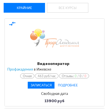
КРАЙНИЕ
ВСЕ КУРСЫ
compare_arrows
Видеооператор
Профакадемия
в
Ижевске
Очная
463 руб/час
Отзывы:
0
/
0
/
0
ЗАПИСАТЬСЯ
ПОДРОБНЕЕ
Свободная дата
13900 руб