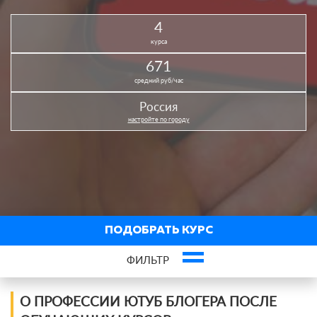
4
курса
671
средний руб/час
Россия
настройте по городу
ПОДОБРАТЬ КУРС
ФИЛЬТР
Фильтр курсов по профессии
О ПРОФЕССИИ ЮТУБ БЛОГЕРА ПОСЛЕ