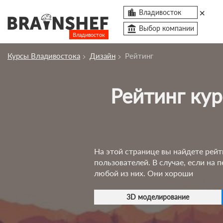
×

Владивосток
account_balance
Выбор компании
Владивосток
Посмотреть по России
Курсы Владивостока
Дизайн
Рейтинг
Курсы Владивостока
Рейтинг курсов в сфере дизайна в Владивостоке
Компании
Профессии
Ивенты
На этой странице вы найдете рейт
account_box
пользователей. В случае, если на
любой из них. Они хороши
3D моделирование