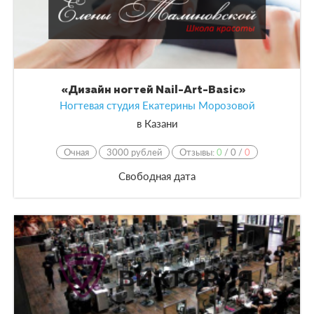
«Дизайн ногтей Nail-Art-Basic»
Ногтевая студия Екатерины Морозовой
в
Казани
Очная
3000 рублей
Отзывы:
0
/
0
/
0
Свободная дата