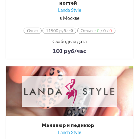
ногтей
Landa Style
в
Москве
Очная
11500 рублей
Отзывы:
0
/
0
/
0
Свободная дата
101 руб/час
Маникюр и педикюр
Landa Style