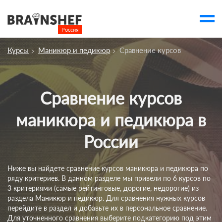
Россия

Выбор города
Курсы
Маникюр и педикюр
Сравнение курсов
account_balance
Выбор компании
Курсы
Сравнение курсов
Компании
маникюра и педикюра в
Профессии
России
Люди
Ивенты
Ниже вы найдете сравнение курсов маникюра и педикюра по
ряду критериев. В данном разделе мы привели по 6 курсов по
Статьи
3 критериями (самые рейтинговые, дорогие, недорогие) из
раздела Маникюр и педикюр. Для сравнения нужных курсов
Вузы
перейдите в раздел и добавьте их в персональное сравнение.
Для уточненного сравнения выберите подкатегорию под этим
account_box