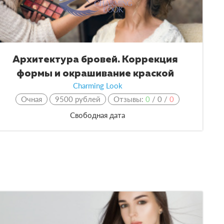
Архитектура бровей. Коррекция
формы и окрашивание краской
Charming Look
Очная
9500 рублей
Отзывы:
0
/
0
/
0
Свободная дата