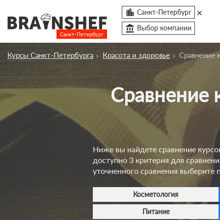
×

Санкт-Петербург
account_balance
Выбор компании
Санкт-Петербург
Посмотреть по России
Курсы Санкт-Петербурга
Красота и здоровье
Сравнение 
Курсы Санкт-Петербурга
Сравнение курсов в сфере красоты и здоровья в
Компании
Профессии
Ивенты
Ниже вы найдете сравнение курсо
Люди
доступно 3 критерия для сравнен
account_box
уточненного сравнения выберите 
Косметология
Питание