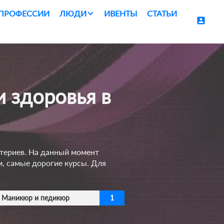
ПРОФЕССИИ
ЛЮДИ
ИВЕНТЫ
СТАТЬИ
account_box
итериев. На данный момент
м, самые дорогие курсы. Для
Маникюр и педикюр
1