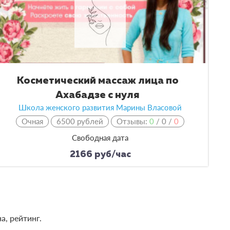
Косметический массаж лица по
Ахабадзе с нуля
Школа женского развития Марины Власовой
Очная
6500 рублей
Отзывы:
0
/
0
/
0
Свободная дата
2166 руб/час
а, рейтинг.