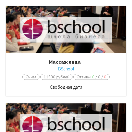
Массаж лица
BSchool
Очная
11500 рублей
Отзывы:
0
/
0
/
0
Свободная дата