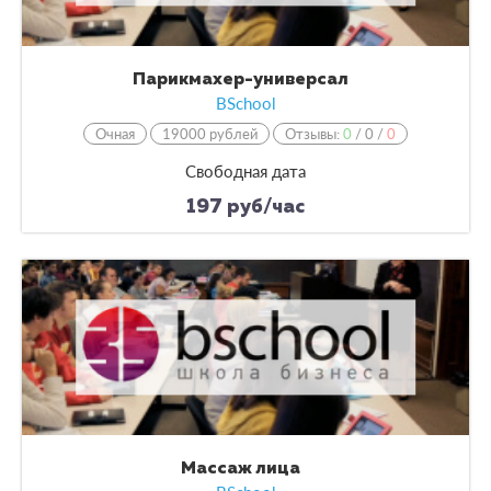
Парикмахер-универсал
BSchool
Очная
19000 рублей
Отзывы:
0
/
0
/
0
Свободная дата
197 руб/час
Массаж лица