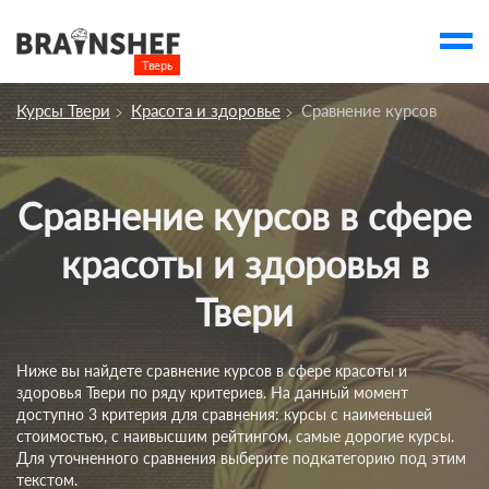
Тверь

Выбор города
Курсы Твери
Красота и здоровье
Сравнение курсов
Посмотреть по России
account_balance
Выбор компании
Сравнение курсов в сфере
Курсы Твери
красоты и здоровья в
Компании
Твери
Профессии
Ивенты
Ниже вы найдете сравнение курсов в сфере красоты и
account_box
здоровья Твери по ряду критериев. На данный момент
доступно 3 критерия для сравнения: курсы с наименьшей
стоимостью, с наивысшим рейтингом, самые дорогие курсы.
Для уточненного сравнения выберите подкатегорию под этим
текстом.