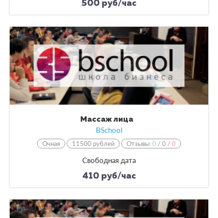
500 руб/час
Массаж лица
BSchool
Очная
11500 рублей
Отзывы:
0
/
0
/
0
Свободная дата
410 руб/час