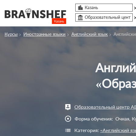

Казань
account_balance
Образовательный цент
Казань
Посмотреть по России
Курсы
Иностранные языки
Английский язык
Английски
Сбросить компанию
О компании
Английский для взрослых Intermediate
Курсы
Профессии
«Образ
Отзывы
Контакты
Образовательный центр AB
Вузы
adjust
Форма обучения:
Очная, К
Категория:
«Английский яз