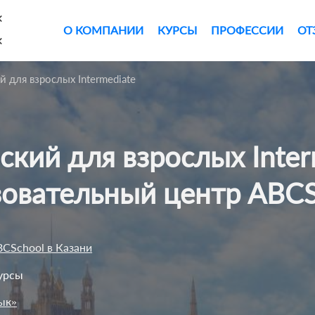
×
О КОМПАНИИ
КУРСЫ
ПРОФЕССИИ
ОТ
×
й для взрослых Intermediate
овательный центр ABC
CSchool в Казани
урсы
ык»