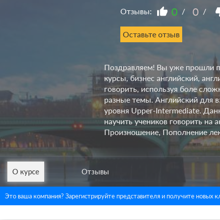
0
0
Отзывы:
/
/
Оставьте отзыв
Поздравляем! Вы уже прошли по
курсы, бизнес английский, анг
говорить, используя боле сло
разные темы. Английский для в
уровня Upper-Intermediate. Дан
научить учеников говорить на 
Произношение, Пополнение лекс
О курсе
Отзывы
Это ваша компания? Зарегистрируйте представителя и получите новых к