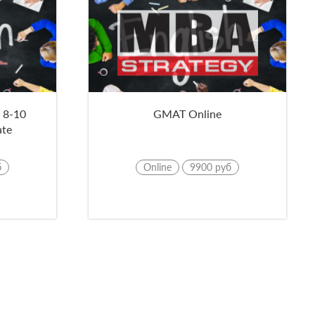
 8-10
GMAT Online
ate
б
Online
9900 руб