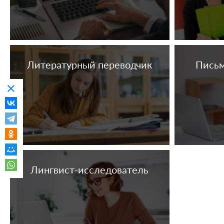
Литературный переводчик
Письм
clear
Лингвист-исследователь