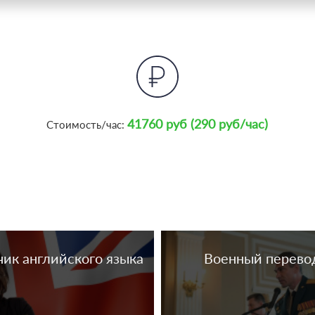
41760 руб (290 руб/час)
Стоимость/час:
ик английского языка
Военный перево