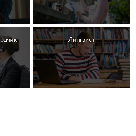
водчик
Лингвист