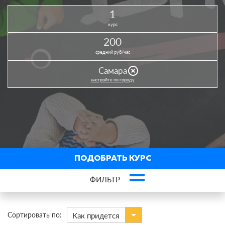
1
курс
200
средний руб/час
highlight_off
Самара
настройте по городу
ПОДОБРАТЬ КУРС
ФИЛЬТР
×
Английский язык
Сортировать по:
Как придется
По виду