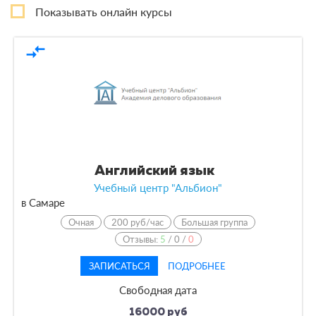
Показывать онлайн курсы
Курсы
1
compare_arrows
По форме обучения
Очная
1
По кол-ву учеников
Английский язык
По оплате
Учебный центр "Альбион"
в Самаре
По языку обучения
Очная
200 руб/час
Большая группа
Отзывы:
5
/
0
/
0
ЗАПИСАТЬСЯ
ПОДРОБНЕЕ
Свободная дата
16000 руб