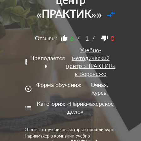
«ПРАКТИК»»
compare_arrows
6
1
0
Отзывы:
/
/
Учебно-
Преподается
методический
в
центр «ПРАКТИК»
в Воронеже
Форма обучения:
Очная,
adjust
Курсы
Категория:
«Парикмахерское
дело»
Отзывы от учеников, которые прошли курс
Парикмахер в компании Учебно-