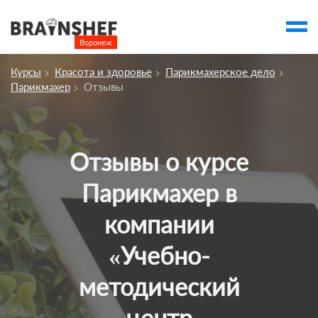
Воронеж

Выбор города
Курсы
Красота и здоровье
Парикмахерское дело
Посмотреть по России
Парикмахер
Отзывы
account_balance
Выбор компании
Сбросить компанию
Отзывы о курсе
О компании
Парикмахер в
Курсы
компании
Профессии
«Учебно-
Отзывы
Контакты
методический
Вузы
центр